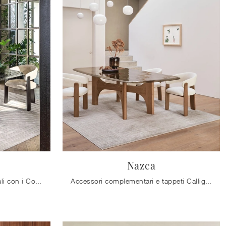
Nazca
Desideri completare i tuoi locali con i Complementi Calligaris? Ti presentiamo diversi modelli di tappeti in tessuto come Mirage.
Accessori complementari e tappeti Calligaris: scopri come completare i tuoi spazi moderni con il modello Nazca.