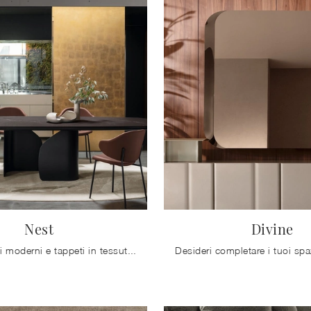
Nest
Divine
Complementi moderni e tappeti in tessuto: ottieni informazioni sul modello Nest di Calligaris e potrai completare i tuoi locali.