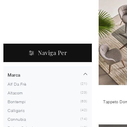
Naviga Per
Marca
21
Alf Da Frè
23
Altacom
63
Bontempi
42
Calligaris
14
Connubia