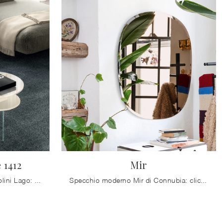
 1412
Mir
Elementi complementari e tavolini Lago: scopri come valorizzare i tuoi interni moderni con il modello Tavolino Blendie 1412.
Specchio moderno Mir di Connubia: clicca e scopri di più sui Complementi e specchi moderni senza cornice del noto e rinomato marchio!