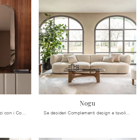
Nogu
Desideri completare i tuoi spazi con i Complementi Calligaris? Eccoti vari modelli di specchi senza cornice come Divine.
Se desideri Complementi design e tavolini in vetro scopri di più sul modello Nogu del marchio Calligaris.