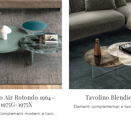
o Air Rotondo 1964-
Tavolino Blendie
1975G-1975X
Se desideri Complementi moderni e tavolini in vetro ottieni informazioni sul modello Tavolino Air Rotondo 1964-1975G-1975X della firma Lago.