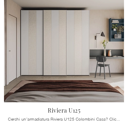
Riviera U125
Cerchi un'armadiatura Riviera U125 Colombini Casa? Clicca subito! Gli armadi a muro con ante scorrevoli ti aspettano.