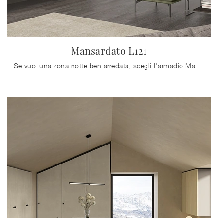
Mansardato L121
Se vuoi una zona notte ben arredata, scegli l'armadio Mansardato L121 con ante battenti di Colombini Casa!