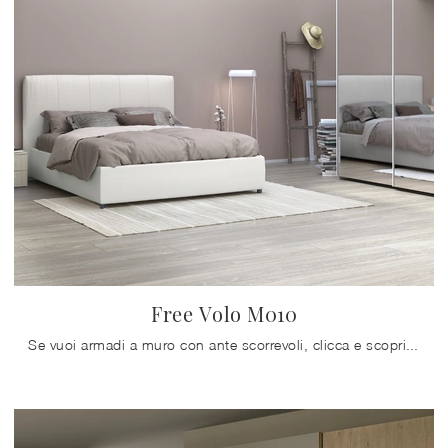
Free Volo M010
Se vuoi armadi a muro con ante scorrevoli, clicca e scopri l'armadio Free Volo M010 di Colombini Casa in vetro.