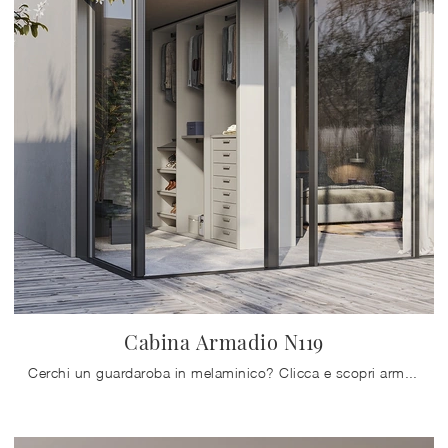
Cabina Armadio N119
Cerchi un guardaroba in melaminico? Clicca e scopri armadiature cabine armadio con ante scorrevoli di Colombini Casa.