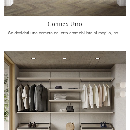
Connex U110
Se desideri una camera da letto ammobiliata al meglio, scegli l'armadio Connex U110 con ante scorrevoli di Colombini Casa!