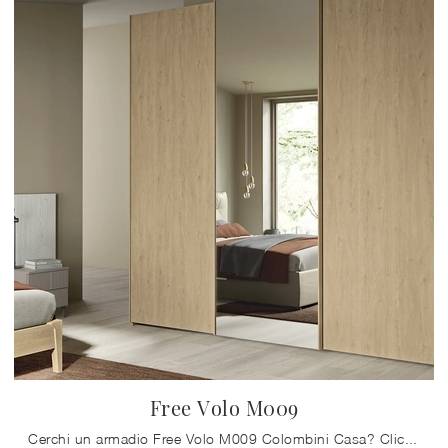
Free Volo M009
Cerchi un armadio Free Volo M009 Colombini Casa? Clicca subito! Gli armadi a muro con ante scorrevoli ti attendono.