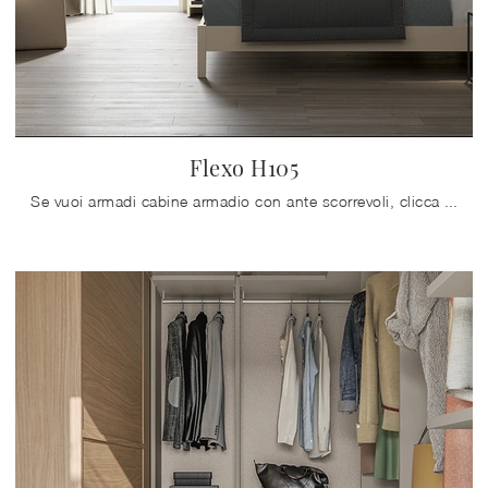
Flexo H105
Se vuoi armadi cabine armadio con ante scorrevoli, clicca e scopri l'armadio Flexo H105 di Colombini Casa in melaminico.