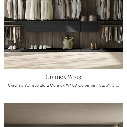
Connex W103
Cerchi un'armadiatura Connex W103 Colombini Casa? Clicca subito! Gli armadi cabine armadio con ante scorrevoli ti attendono.