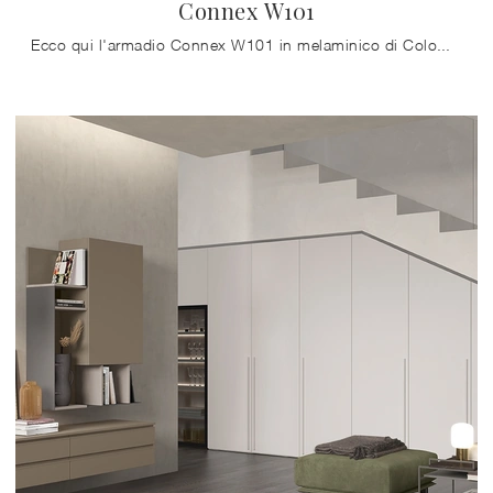
Connex W101
Ecco qui l'armadio Connex W101 in melaminico di Colombini Casa! Una ricca gamma di armadi cabine armadio con ante scorrevoli.