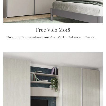
Free Volo M018
Cerchi un'armadiatura Free Volo M018 Colombini Casa? Clicca subito! Gli armadi a muro con ante scorrevoli ti aspettano.