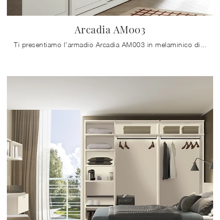
Arcadia AM003
Ti presentiamo l'armadio Arcadia AM003 in melaminico di Colombini Casa! Un ricco catalogo di armadi a muro con ante scorrevoli.