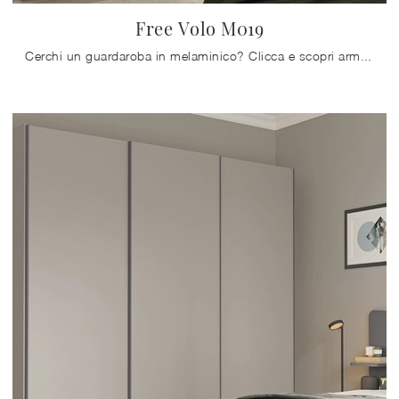
Free Volo M019
Cerchi un guardaroba in melaminico? Clicca e scopri armadiature a muro con ante scorrevoli di Colombini Casa.