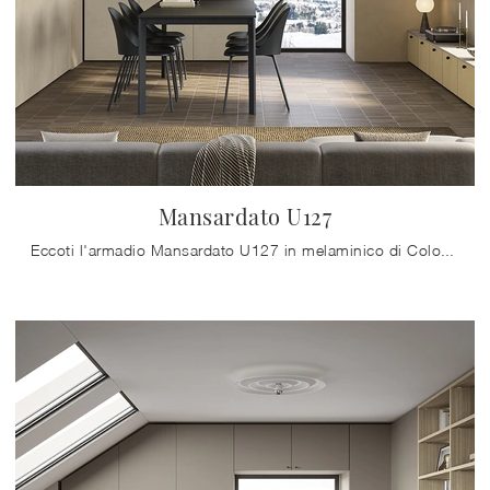
Mansardato U127
Eccoti l'armadio Mansardato U127 in melaminico di Colombini Casa! Una ricca gamma di armadi per mansarde con ante battenti.