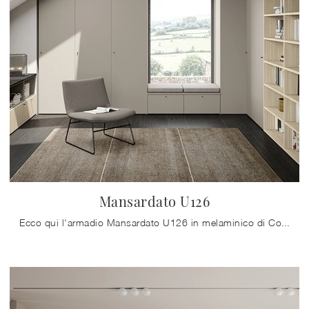
Mansardato U126
Ecco qui l'armadio Mansardato U126 in melaminico di Colombini Casa! Un ricco catalogo di armadi per mansarde con ante battenti.