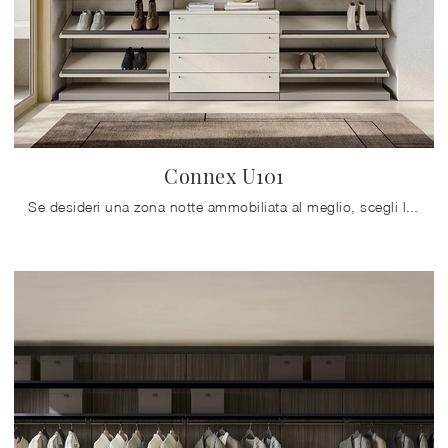
Connex U101
Se desideri una zona notte ammobiliata al meglio, scegli l'armadio Connex U101 con ante scorrevoli di Colombini Casa!