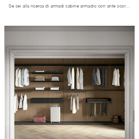
Se sei alla ricerca di armadi cabine armadio con ante scorrevoli, clicca e scopri l'armadio Cabina Armadio W104 di Colombini Casa in melaminico.