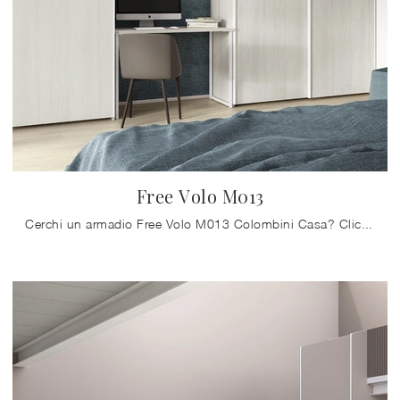
Free Volo M013
Cerchi un armadio Free Volo M013 Colombini Casa? Clicca subito! Gli armadi a muro con ante scorrevoli ti aspettano.