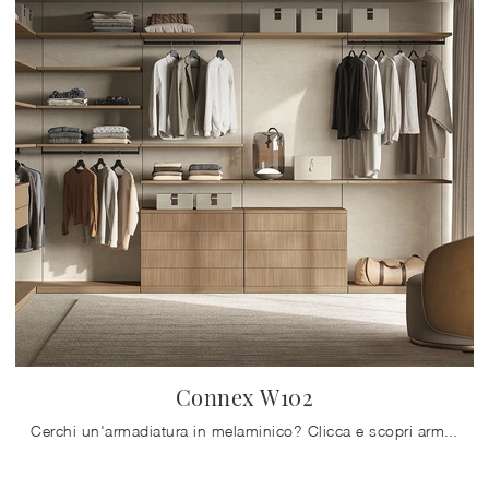
Connex W102
Cerchi un'armadiatura in melaminico? Clicca e scopri armadiature cabine armadio con ante scorrevoli di Colombini Casa.