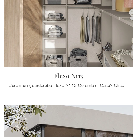
Flexo N113
Cerchi un guardaroba Flexo N113 Colombini Casa? Clicca subito! Gli armadi cabine armadio con ante battenti ti aspettano.