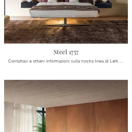
Steel 1757
Contattaci e ottieni informazioni sulla nostra linea di Letti matrimoniali imbottiti: valorizza la tua zona notte con le nostre soluzioni.