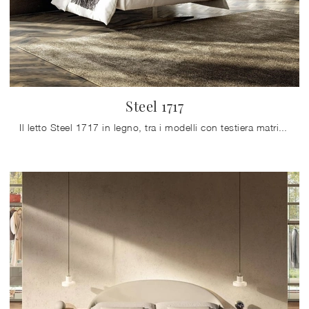
Steel 1717
Il letto Steel 1717 in legno, tra i modelli con testiera matrimoniali design di Lago, è ideale per garantirti il riposo migliore.