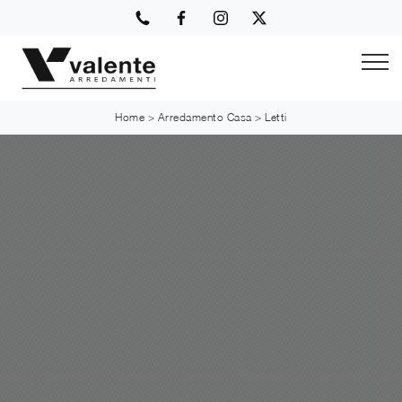
Home
>
Arredamento Casa
>
Letti