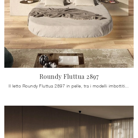
Roundy Fluttua 2897
Il letto Roundy Fluttua 2897 in pelle, tra i modelli imbottiti matrimoniali design di Lago, è ideale per garantirti il relax totale.