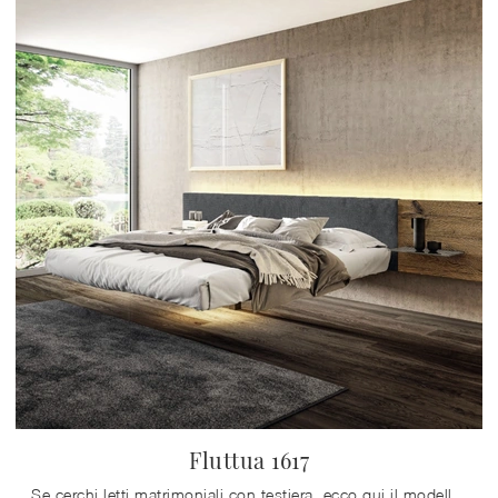
Fluttua 1617
Se cerchi letti matrimoniali con testiera, ecco qui il modello Fluttua 1617 in legno per valorizzare la zona notte.