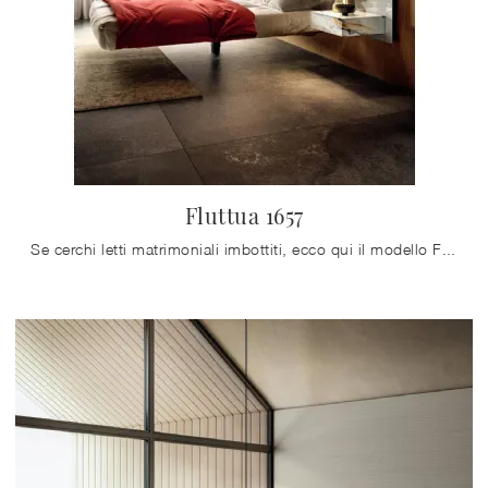
Fluttua 1657
Se cerchi letti matrimoniali imbottiti, ecco qui il modello Fluttua 1657 in tessuto per arricchire la camera da letto.