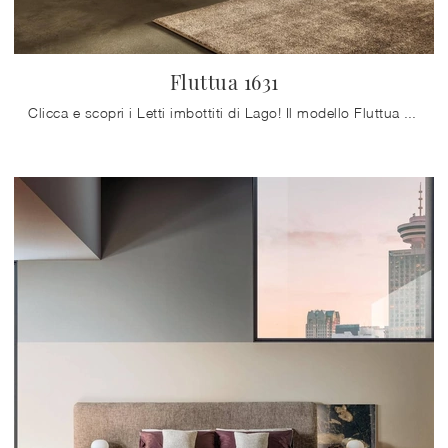
Fluttua 1631
Clicca e scopri i Letti imbottiti di Lago! Il modello Fluttua 1631 in pelle ti sta aspettando nelle versioni matrimoniali.