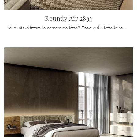
Roundy Air 2895
Vuoi attualizzare la camera da letto? Ecco qui il letto in tessuto Roundy Air 2895 di Lago per spazi design.