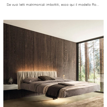
Se vuoi letti matrimoniali imbottiti, ecco qui il modello Roundy Air in tessuto per impreziosire la zona notte.