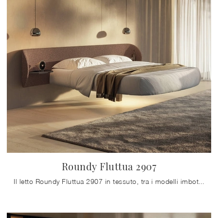
Roundy Fluttua 2907
Il letto Roundy Fluttua 2907 in tessuto, tra i modelli imbottiti matrimoniali design di Lago, è perfetto per assicurarti il riposo migliore.