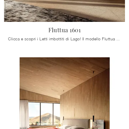
Fluttua 1601
Clicca e scopri i Letti imbottiti di Lago! Il modello Fluttua 1601 in tessuto ti sta aspettando nelle versioni matrimoniali.