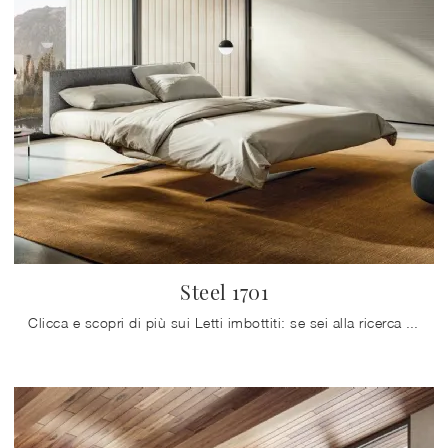
Steel 1701
Clicca e scopri di più sui Letti imbottiti: se sei alla ricerca di modelli matrimoniali design, il modello Steel 1701 Lago fa al caso tuo.