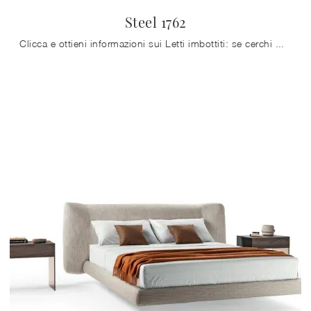
Steel 1762
Clicca e ottieni informazioni sui Letti imbottiti: se cerchi modelli matrimoniali design, il modello Steel 1762 Lago fa per te.