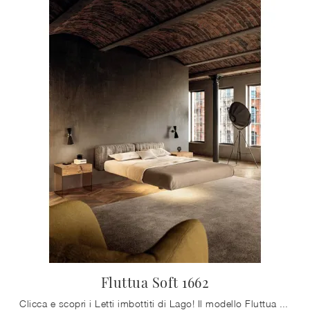
Fluttua Soft 1662
Clicca e scopri i Letti imbottiti di Lago! Il modello Fluttua Soft 1662 in tessuto ti sta aspettando nelle versioni matrimoniali.