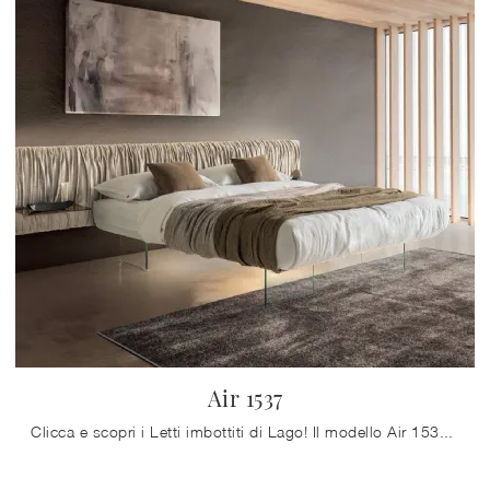
Air 1537
Clicca e scopri i Letti imbottiti di Lago! Il modello Air 1537 in tessuto ti aspetta nelle versioni matrimoniali.