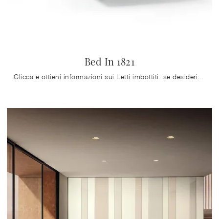
Bed In 1821
Clicca e ottieni informazioni sui Letti imbottiti: se desideri modelli matrimoniali design, il modello Bed In 1821 Lago fa al caso tuo.