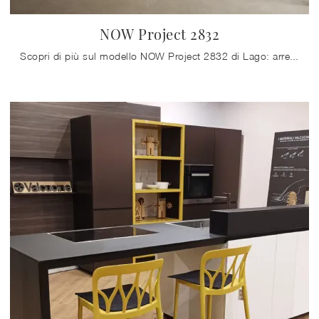
NOW Project 2832
Scopri di più sul modello NOW Project 2832 di Lago: arreda la zona cucina con la soluzione in vetro che fa per te.