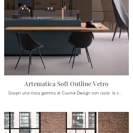
Artematica Soft Outline Vetro
Scopri una ricca gamma di Cucine Design con isola: la cucina Artematica Soft Outline Vetro Valcucine è finalmente disponibile in vetro!