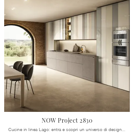
NOW Project 2830
Cucine in linea Lago: entra e scopri un universo di design e contenuto estetico! La cucina NOW Project 2830 ti attende.