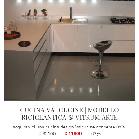
CUCINA VALCUCINE | MODELLO
RICICLANTICA & VITRUM ARTE
L'acquisto di una cucina design Valcucine consente un’ampia progettualità: potrai comporla in base alle tue più varie esigenze di praticità ed ...
€ 32100
€ 11900
-63%