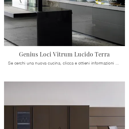
Genius Loci Vitrum Lucido Terra
Se cerchi una nuova cucina, clicca e ottieni informazioni sul modello Genius Loci Vitrum Lucido Terra Valcucine.