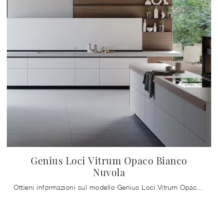
Genius Loci Vitrum Opaco Bianco
Nuvola
Ottieni informazioni sul modello Genius Loci Vitrum Opaco Bianco Nuvola di Valcucine: arreda la zona cucina con la soluzione in vetro che fa al caso ...