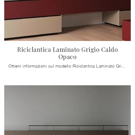
Riciclantica Laminato Grigio Caldo
Opaco
Ottieni informazioni sul modello Riciclantica Laminato Grigio Caldo Opaco di Valcucine: arreda la cucina con la soluzione in laminato che fa per te.