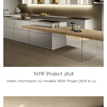
NOW Project 2828
Ottieni informazioni sul modello NOW Project 2828 di Lago: arreda la zona cucina con la soluzione in laccato opaco che fa per te.