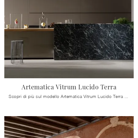
Artematica Vitrum Lucido Terra
Scopri di più sul modello Artematica Vitrum Lucido Terra di Valcucine: arreda la zona cucina con la soluzione in vetro che fa al caso tuo.