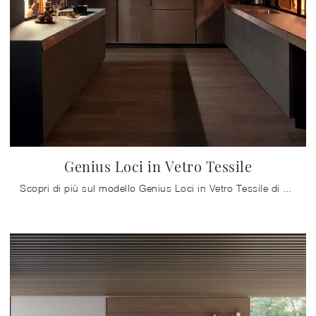
Genius Loci in Vetro Tessile
Scopri di più sul modello Genius Loci in Vetro Tessile di Valcucine: arreda la cucina con la soluzione in vetro che fa al caso tuo.