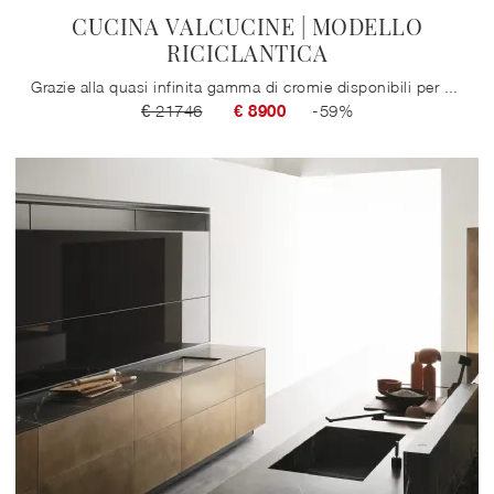
CUCINA VALCUCINE | MODELLO
RICICLANTICA
Grazie alla quasi infinita gamma di cromie disponibili per questa proposta di alto valore estetico firmata Valcucine, potrai ricreare la composizione ...
€ 21746
€ 8900
-59%