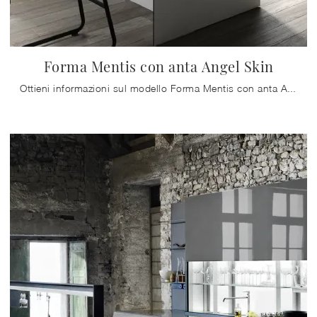
Forma Mentis con anta Angel Skin
Ottieni informazioni sul modello Forma Mentis con anta Angel Skin di Valcucine: arreda la cucina con la soluzione in laccato opaco che fa al caso tuo.