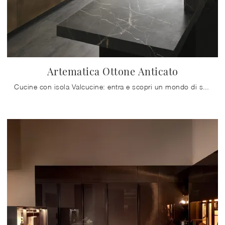
Artematica Ottone Anticato
Cucine con isola Valcucine: entra e scopri un mondo di stile e design! La cucina Artematica Ottone Anticato ti sta aspettando.