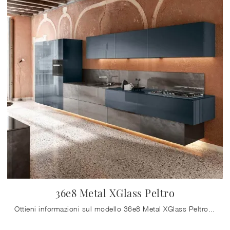
36e8 Metal XGlass Peltro
Ottieni informazioni sul modello 36e8 Metal XGlass Peltro di Lago: arreda la zona cucina con la soluzione in vetro che fa per te.