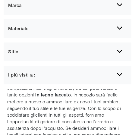
Marca
Materiale
Stile
Madie in legno laccato
I più visti a :
Ti aspettiamo con vari suggerimenti, tante novità e
composizioni dei migliori brand, tra cui puoi valutare
tante opzioni
. In negozio sarà facile
in legno laccato
mettere a nuovo o ammobiliare ex novo i tuoi ambienti
seguendo il tuo stile e le tue esigenze. Con lo scopo di
soddisfare gliclienti in tutti gli aspetti, forniamo
l'opportunità di godere di consulenza nell'arredo e
assistenza dopo l'acquisto. Se desideri ammobiliare i
locali interni con fascino e stile, ma senza dimenticare