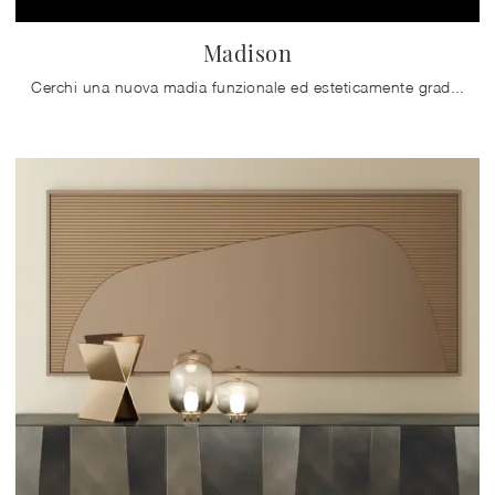
Madison
Cerchi una nuova madia funzionale ed esteticamente gradevole dalle linee moderne? Ecco a te il modello Madison di Bontempi, realizzato in legno ...