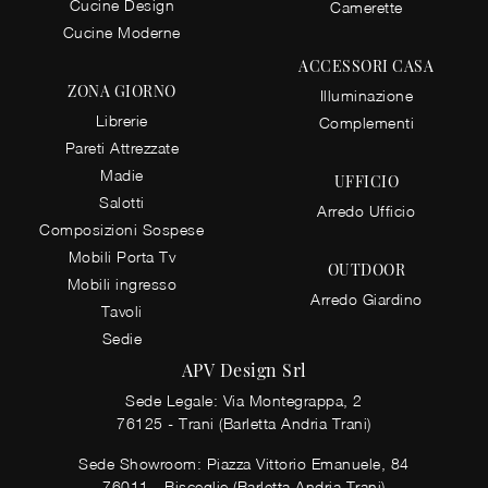
Cucine Design
Camerette
Cucine Moderne
ACCESSORI CASA
ZONA GIORNO
Illuminazione
Librerie
Complementi
Pareti Attrezzate
Madie
UFFICIO
Salotti
Arredo Ufficio
Composizioni Sospese
Mobili Porta Tv
OUTDOOR
Mobili ingresso
Arredo Giardino
Tavoli
Sedie
APV Design Srl
Sede Legale: Via Montegrappa, 2
76125 - Trani (Barletta Andria Trani)
Sede Showroom: Piazza Vittorio Emanuele, 84
76011 - Bisceglie (Barletta Andria Trani)