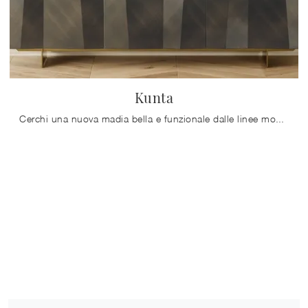
Kunta
Cerchi una nuova madia bella e funzionale dalle linee moderne? Ti presentiamo il modello Kunta di Bontempi, realizzato in legno laccato.