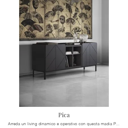
Pica
Arreda un living dinamico e operativo con questa madia Pica di Bontempi: scopri le più esclusive Madie in legno laccato.