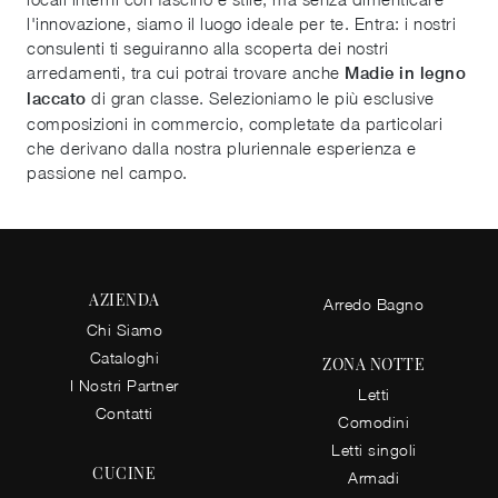
l'innovazione, siamo il luogo ideale per te. Entra: i nostri
consulenti ti seguiranno alla scoperta dei nostri
arredamenti, tra cui potrai trovare anche
Madie
in legno
di gran classe. Selezioniamo le più esclusive
laccato
composizioni in commercio, completate da particolari
che derivano dalla nostra pluriennale esperienza e
passione nel campo.
AZIENDA
Arredo Bagno
Chi Siamo
Cataloghi
ZONA NOTTE
I Nostri Partner
Letti
Contatti
Comodini
Letti singoli
CUCINE
Armadi