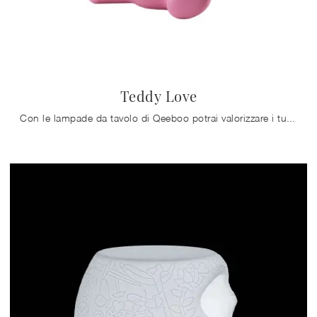
Teddy Love
Con le lampade da tavolo di Qeeboo potrai valorizzare i tuoi spazi: clicca e scopri Teddy Love!