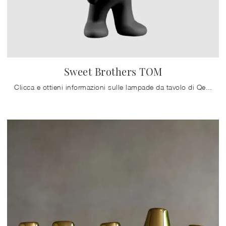
Sweet Brothers TOM
Clicca e ottieni informazioni sulle lampade da tavolo di Qeeboo: il modello Sweet Brothers TOM in plastica ti attende!