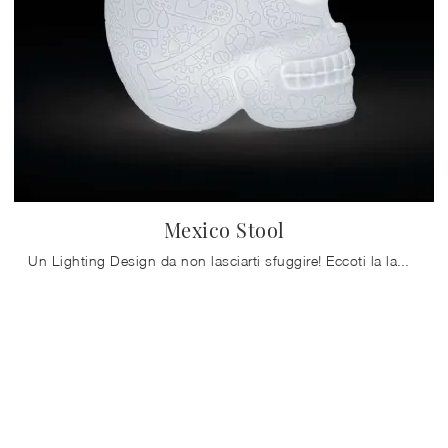
Mexico Stool
Un Lighting Design da non lasciarti sfuggire! Eccoti la lampada da terra Mexico Stool di Qeeboo.