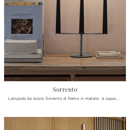
Sorrento
Lampada da tavolo Sorrento di Nemo in metallo: è capace di creare atmosfere singolari con la luce, nonché completare l'estetica dell'arredo ...