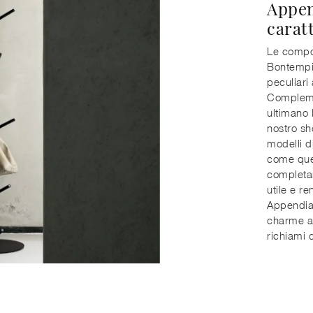
Appen
carat
Le compos
Bontempi 
peculiari 
Complemen
ultimano l
nostro sh
modelli d
come que
completan
utile e r
Appendiab
charme a 
richiami 