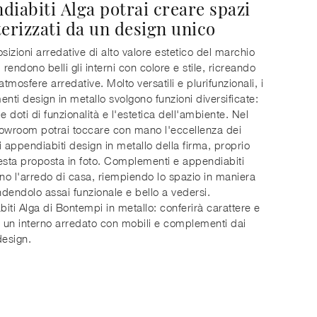
diabiti Alga potrai creare spazi
terizzati da un design unico
izioni arredative di alto valore estetico del marchio
rendono belli gli interni con colore e stile, ricreando
atmosfere arredative. Molto versatili e plurifunzionali, i
ti design in metallo svolgono funzioni diversificate:
e doti di funzionalità e l'estetica dell'ambiente. Nel
owroom potrai toccare con mano l'eccellenza dei
i appendiabiti design in metallo della firma, proprio
sta proposta in foto. Complementi e appendiabiti
o l'arredo di casa, riempiendo lo spazio in maniera
endendolo assai funzionale e bello a vedersi.
iti Alga di Bontempi in metallo: conferirà carattere e
un interno arredato con mobili e complementi dai
design.