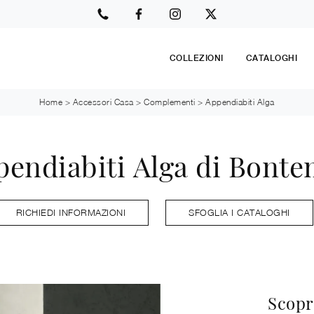
COLLEZIONI
CATALOGHI
Home
>
Accessori Casa
>
Complementi
>
Appendiabiti Alga
pendiabiti Alga di Bonte
RICHIEDI INFORMAZIONI
SFOGLIA I CATALOGHI
Scopr