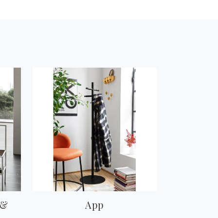
 &
App