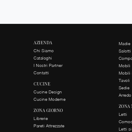
AZIENDA
Madie
Chi Siamo
Salotti
Cataloghi
Compos
I Nostri Partner
Mobili
Contatti
Mobili
Tavoli
CUCINE
Sedie
Cucine Design
Arredo
Cucine Moderne
ZONA
ZONA GIORNO
Letti
Librerie
Comod
Pareti Attrezzate
Letti s