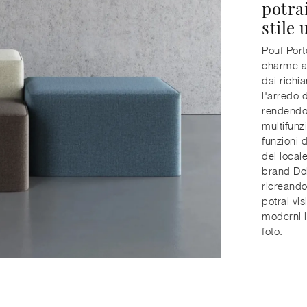
potra
stile 
Pouf Port
charme a 
dai richi
l'arredo 
rendendol
multifunz
funzioni 
del local
brand Doi
ricreando
potrai vi
moderni i
foto.