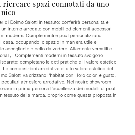
i ricreare spazi connotati da uno
unico
er di Doimo Salotti in tessuto: conferirà personalità e
un interno arredato con mobili ed elementi accessori
ami moderni. Complementi e pouf personalizzano
di casa, occupando lo spazio in maniera utile e
o accogliente e bello da vedere. Altamente versatili e
ionali, i Complementi moderni in tessuto svolgono
disparate: completano le doti pratiche e il valore estetico
e. Le composizioni arredative di alto valore estetico del
mo Salotti valorizzano l'habitat con i loro colori e gusto,
 peculiari atmosfere arredative. Nel nostro showroom
sionare in prima persona l'eccellenza dei modelli di pouf
n tessuto della marca, proprio come questa proposta in