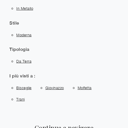
In Metallo
Stile
Moderna
Tipologia
Da Terra
I più visti a :
Bisceglie
Giovinazzo
Molfetta
Trani
Continua a navigare