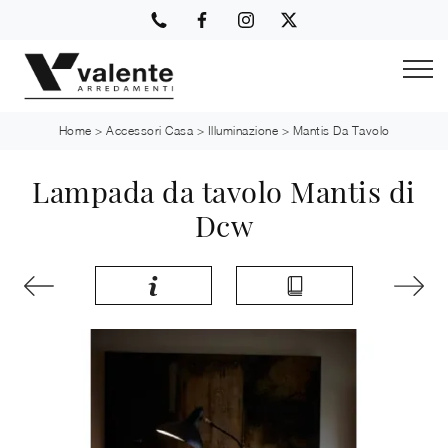
Home
>
Accessori Casa
>
Illuminazione
>
Mantis Da Tavolo
Lampada da tavolo Mantis di
Dcw