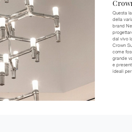
Crow
Questa la
della var
brand Nem
progettar
dal vivo 
Crown Sum
come foss
grande va
e present
ideali pe