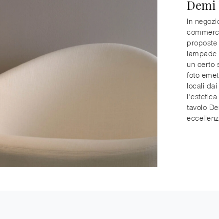
Demi 
In negozi
commercio
proposte 
lampade d
un certo 
foto emet
locali da
l'estetic
tavolo De
eccellenz