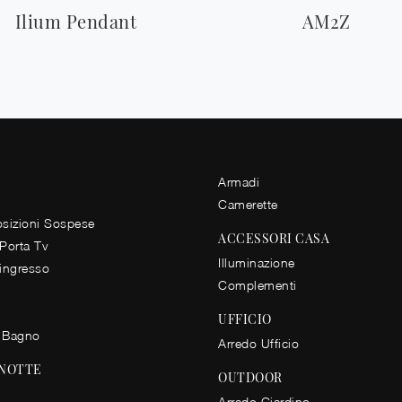
Ilium Pendant
AM2Z
Armadi
Camerette
izioni Sospese
ACCESSORI CASA
 Porta Tv
Illuminazione
 ingresso
Complementi
UFFICIO
 Bagno
Arredo Ufficio
 NOTTE
OUTDOOR
Arredo Giardino