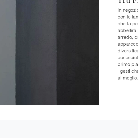
In negozi
con le la
che fa pe
abbellirà
arredo, c
apparecch
diversifi
conosciu
primo pia
i gesti c
al meglio