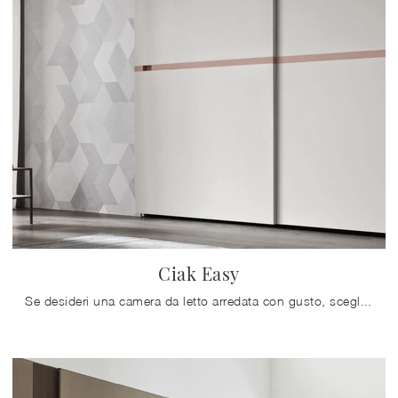
Ciak Easy
Se desideri una camera da letto arredata con gusto, scegli l'armadio Ciak Easy con ante scorrevoli di Maronese!