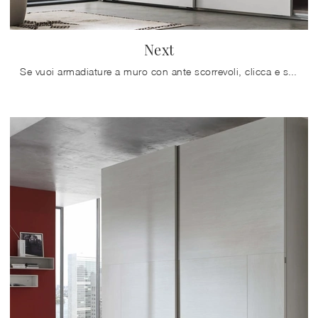
Next
Se vuoi armadiature a muro con ante scorrevoli, clicca e scopri l'armadio Next di Maronese in melaminico.