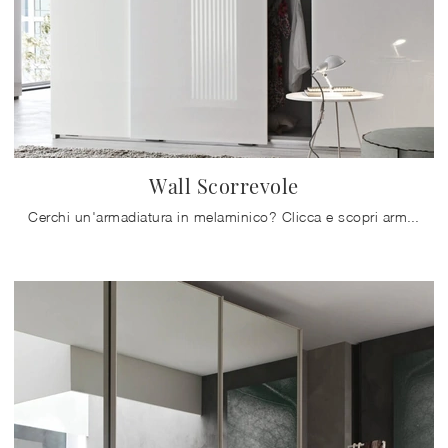
Wall Scorrevole
Cerchi un'armadiatura in melaminico? Clicca e scopri armadiature a muro con ante scorrevoli di Maronese.