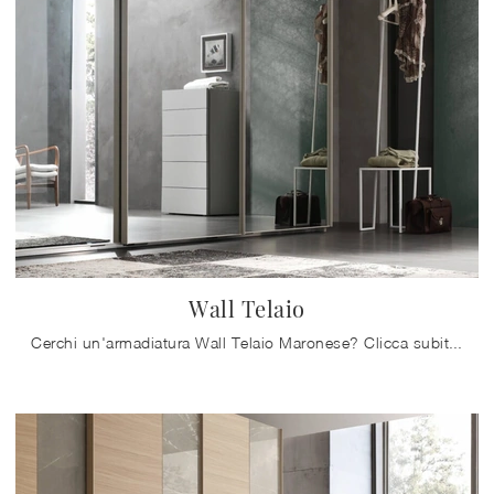
Wall Telaio
Cerchi un'armadiatura Wall Telaio Maronese? Clicca subito! Gli armadi a muro con ante scorrevoli ti attendono.