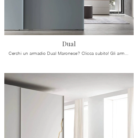
Dual
Cerchi un armadio Dual Maronese? Clicca subito! Gli armadi a muro con ante scorrevoli ti aspettano.