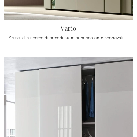
Vario
Se sei alla ricerca di armadi su misura con ante scorrevoli, clicca e scopri l'armadio Vario di Maronese in melaminico.