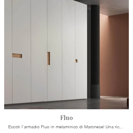
Fluo
Eccoti l'armadio Fluo in melaminico di Maronese! Una ricca gamma di armadi componibili con ante battenti.