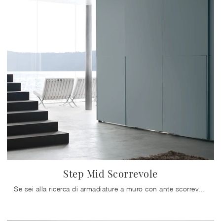
Step Mid Scorrevole
Se sei alla ricerca di armadiature a muro con ante scorrevoli, clicca e scopri l'armadio Step Mid Scorrevole di Maronese in melaminico.