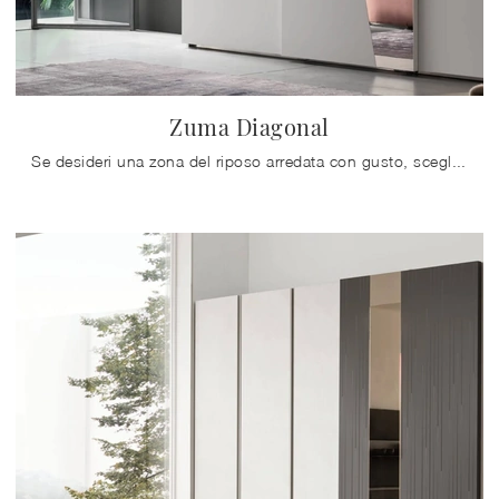
Zuma Diagonal
Se desideri una zona del riposo arredata con gusto, scegli l'armadio Zuma Diagonal con ante scorrevoli di Maronese!