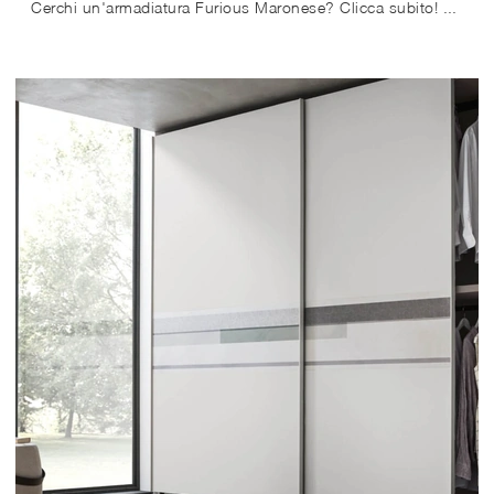
Cerchi un'armadiatura Furious Maronese? Clicca subito! Gli armadi a muro con ante scorrevoli ti aspettano.