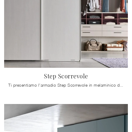
Step Scorrevole
Ti presentiamo l'armadio Step Scorrevole in melaminico di Maronese! Una ricca gamma di armadi a muro con ante scorrevoli.