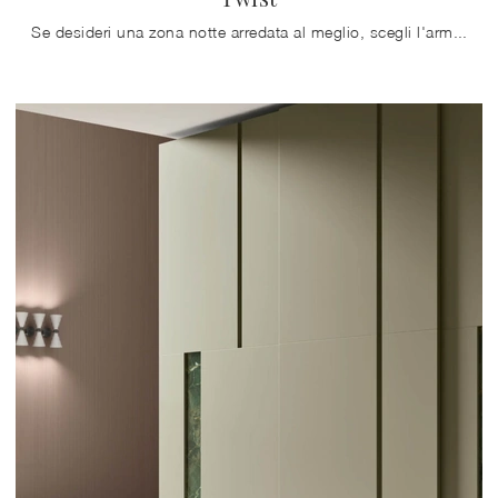
Se desideri una zona notte arredata al meglio, scegli l'armadio Twist con ante scorrevoli di Maronese!