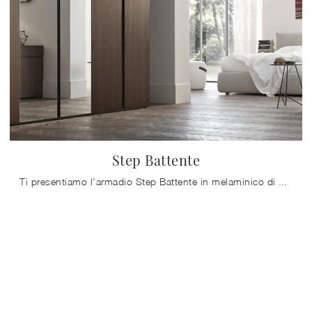
Step Battente
Ti presentiamo l'armadio Step Battente in melaminico di Maronese! Una ricca gamma di armadi a muro con ante battenti.