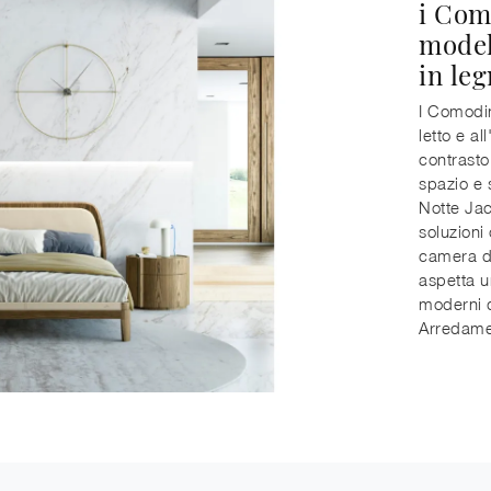
i Com
model
in le
I Comodin
letto e a
contrasto 
spazio e 
Notte Jac
soluzioni
camera da 
aspetta u
moderni d
Arredamen