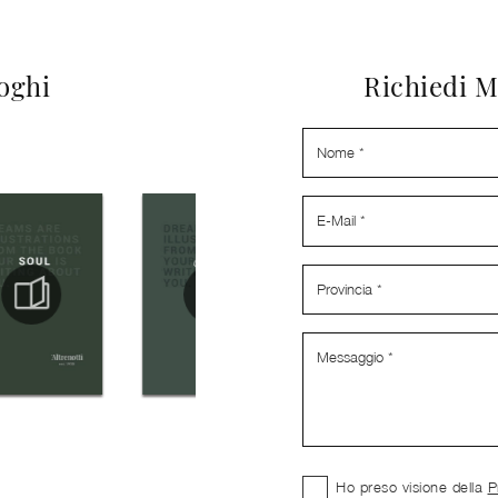
loghi
Richiedi M
Ho preso visione della
P