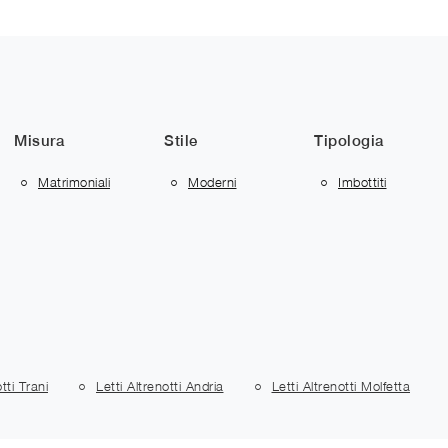
Misura
Stile
Tipologia
Matrimoniali
Moderni
Imbottiti
tti Trani
Letti Altrenotti Andria
Letti Altrenotti Molfetta