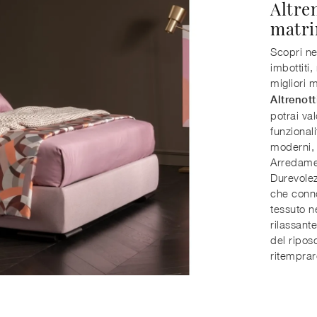
Altre
matri
Scopri ne
imbottiti
migliori 
Altrenott
potrai va
funzional
moderni, 
Arredamen
Durevolez
che connot
tessuto n
rilassante
del ripos
ritemprar