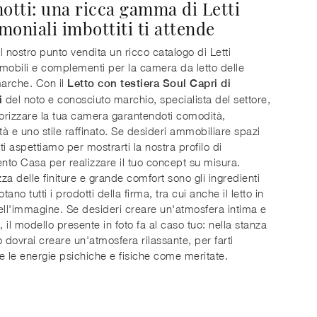
notti: una ricca gamma di Letti
moniali imbottiti ti attende
l nostro punto vendita un ricco catalogo di Letti
, mobili e complementi per la camera da letto delle
marche. Con il
Letto con testiera Soul Capri di
del noto e conosciuto marchio, specialista del settore,
i
lorizzare la tua camera garantendoti comodità,
ità e uno stile raffinato. Se desideri ammobiliare spazi
ti aspettiamo per mostrarti la nostra profilo di
to Casa per realizzare il tuo concept su misura.
za delle finiture e grande comfort sono gli ingredienti
ano tutti i prodotti della firma, tra cui anche il letto in
ell'immagine. Se desideri creare un'atmosfera intima e
, il modello presente in foto fa al caso tuo: nella stanza
o dovrai creare un'atmosfera rilassante, per farti
e le energie psichiche e fisiche come meritate.