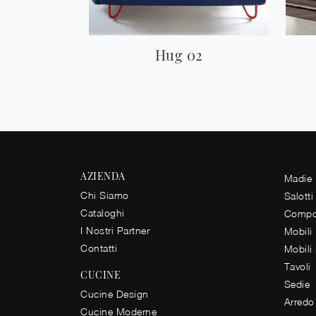
Hug 02
AZIENDA
Madie
Chi Siamo
Salotti
Cataloghi
Compos
I Nostri Partner
Mobili
Contatti
Mobili
Tavoli
CUCINE
Sedie
Cucine Design
Arredo
Cucine Moderne