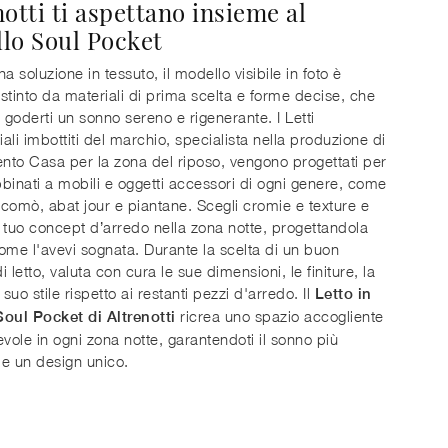
otti ti aspettano insieme al
lo Soul Pocket
a soluzione in tessuto, il modello visibile in foto è
stinto da materiali di prima scelta e forme decise, che
a goderti un sonno sereno e rigenerante. I Letti
ali imbottiti del marchio, specialista nella produzione di
to Casa per la zona del riposo, vengono progettati per
binati a mobili e oggetti accessori di ogni genere, come
comò, abat jour e piantane. Scegli cromie e texture e
il tuo concept d’arredo nella zona notte, progettandola
ome l'avevi sognata. Durante la scelta di un buon
 letto, valuta con cura le sue dimensioni, le finiture, la
 suo stile rispetto ai restanti pezzi d'arredo. Il
Letto in
ricrea uno spazio accogliente
oul Pocket di Altrenotti
evole in ogni zona notte, garantendoti il sonno più
e un design unico.