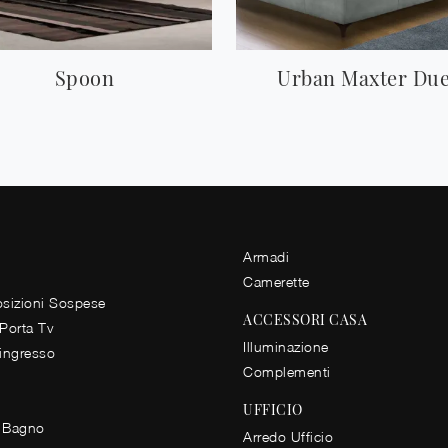
Spoon
Urban Maxter Du
Armadi
Camerette
izioni Sospese
ACCESSORI CASA
 Porta Tv
Illuminazione
 ingresso
Complementi
UFFICIO
 Bagno
Arredo Ufficio