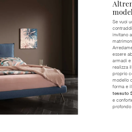
Altren
model
Se vuoi un
contraddi
invitano 
matrimoni
Arredamen
essere ab
armadi e 
realizza 
proprio c
modello di
forma e il
tessuto S
e confort
profondo 