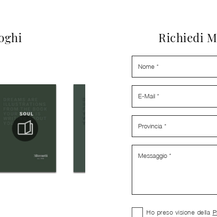
loghi
Richiedi M
Ho preso visione della
P