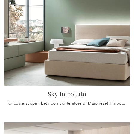
Sky Imbottito
Clicca e scopri i Letti con contenitore di Maronese! Il modello Sky Imbottito in tessuto ti attende nelle versioni matrimoniali.