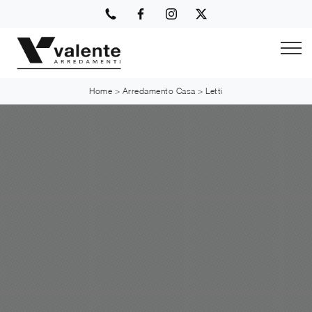
Home
>
Arredamento Casa
>
Letti