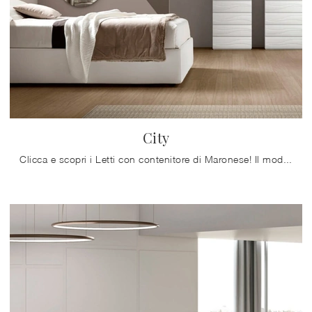
City
Clicca e scopri i Letti con contenitore di Maronese! Il modello City in ecopelle ti sta aspettando nelle versioni matrimoniali.