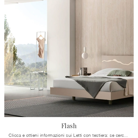
Flash
Clicca e ottieni informazioni sui Letti con testiera: se cerchi modelli matrimoniali moderni, il modello Flash Maronese fa per te.