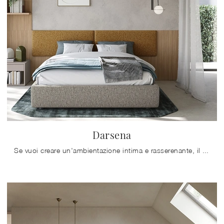
Darsena
Se vuoi creare un'ambientazione intima e rasserenante, il modello visibile in foto fa al caso tuo: nella stanza del riposo dovrai creare ...