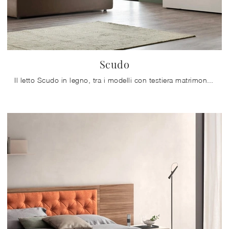
Scudo
Il letto Scudo in legno, tra i modelli con testiera matrimoniali design di Maronese, è ideale per assicurarti il riposo migliore.