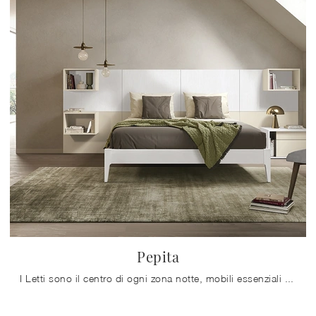
Pepita
I Letti sono il centro di ogni zona notte, mobili essenziali per assicurare un riposo profondo e ristoratore e il giusto sostegno per la spina ...