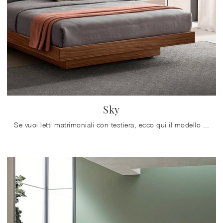
Sky
Se vuoi letti matrimoniali con testiera, ecco qui il modello Sky in melaminico per impreziosire la zona notte.