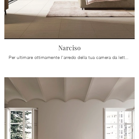
Narciso
Per ultimare ottimamente l'arredo della tua camera da letto è essenziale valutare gli abbinamenti del letto con armadi e comodini, accessori e ...