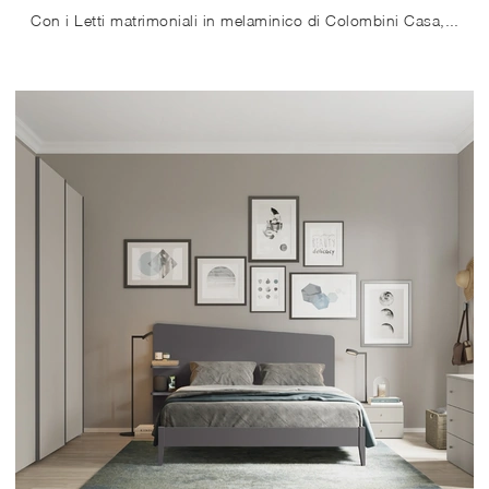
Con i Letti matrimoniali in melaminico di Colombini Casa, tra cui il modello in foto, avrai nella tua zona notte un pezzo di arredo bello e ...