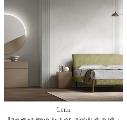
Lena
Il letto Lena in tessuto, tra i modelli imbottiti matrimoniali moderni di Maronese, è perfetto per assicurarti il riposo migliore.