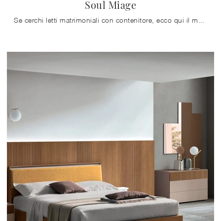
Soul Miage
Se cerchi letti matrimoniali con contenitore, ecco qui il modello Soul Miage in tessuto per impreziosire la zona notte.