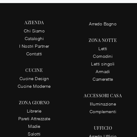
AZIENDA
Arredo Bagno
Chi Siamo
Cataloghi
ZONA NOTTE
I Nostri Partner
Letti
Contatti
Comodini
Letti singoli
CUCINE
Armadi
Cucine Design
Camerette
Cucine Moderne
ACCESSORI CASA
ZONA GIORNO
Illuminazione
Librerie
Complementi
Pareti Attrezzate
Madie
UFFICIO
Salotti
Arredo Ufficio