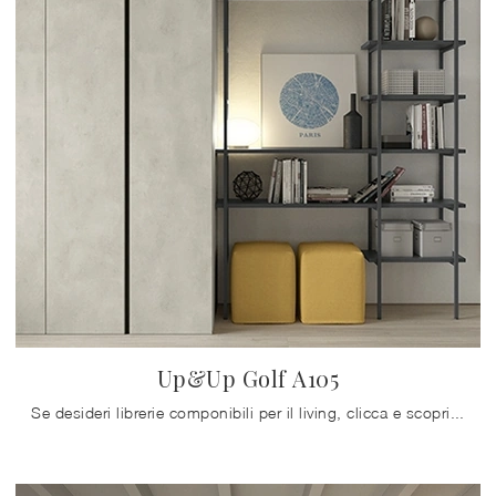
Up&Up Golf A105
Se desideri librerie componibili per il living, clicca e scopri le nostre soluzioni moderne: il modello Up&Up Golf A105 Colombini Casa ti aspetta!