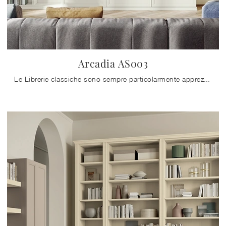
Arcadia AS003
Le Librerie classiche sono sempre particolarmente apprezzate per predisporre il soggiorno e i muri, mixando al meglio doti di funzionalità e stile.