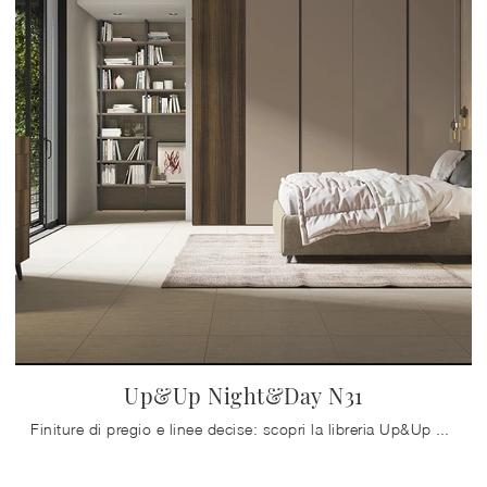
Up&Up Night&Day N31
Finiture di pregio e linee decise: scopri la libreria Up&Up Night&Day N31 di Colombini Casa tra le più belle Librerie moderne componibili.