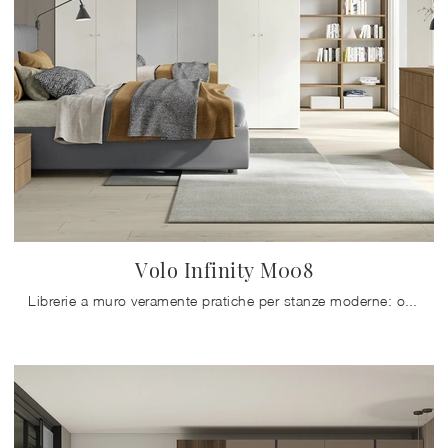
Volo Infinity M008
Librerie a muro veramente pratiche per stanze moderne: ottieni informazioni sul modello Volo Infinity M008 del marchio Colombini Casa!