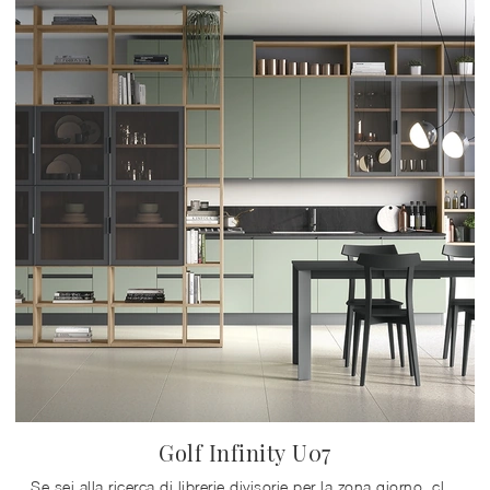
Golf Infinity U07
Se sei alla ricerca di librerie divisorie per la zona giorno, clicca e scopri le nostre soluzioni moderne: il modello Golf Infinity U07 Colombini ...