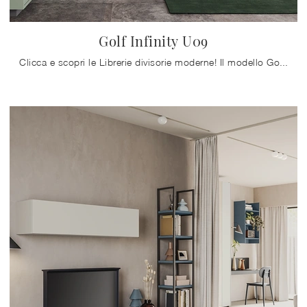
Golf Infinity U09
Clicca e scopri le Librerie divisorie moderne! Il modello Golf Infinity U09 Colombini Casa saprà ultimare un soggiorno dinamico e operativo.