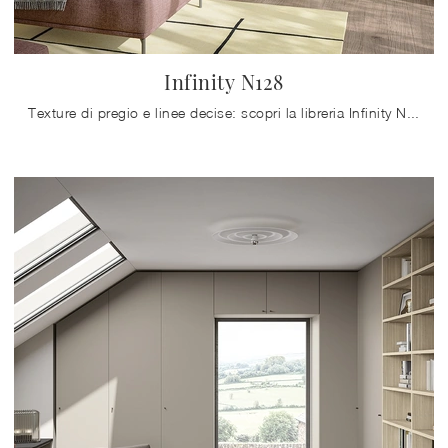
Infinity N128
Texture di pregio e linee decise: scopri la libreria Infinity N128 di Colombini Casa tra le più belle Librerie moderne divisorie.