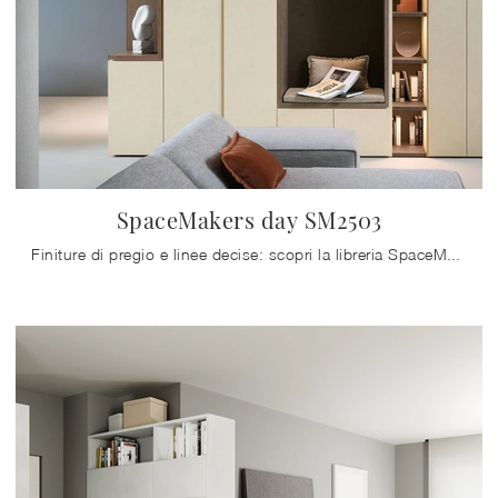
SpaceMakers day SM2503
Finiture di pregio e linee decise: scopri la libreria SpaceMakers day SM2503 di Zalf tra le più originali Librerie moderne componibili.