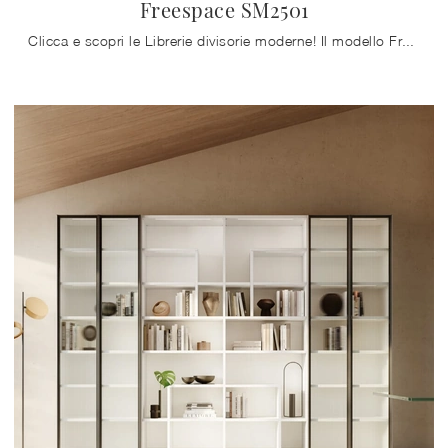
Freespace SM2501
Clicca e scopri le Librerie divisorie moderne! Il modello Freespace SM2501 Zalf saprà ultimare un living operativo e pratico.