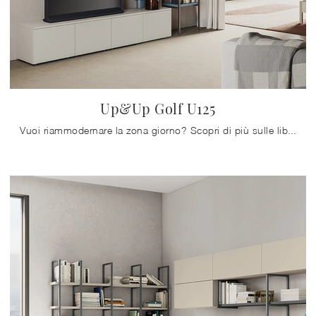
Up&Up Golf U125
Vuoi riammodernare la zona giorno? Scopri di più sulle librerie moderne componibili e arreda i tuoi locali con il modello Up&Up Golf U125.