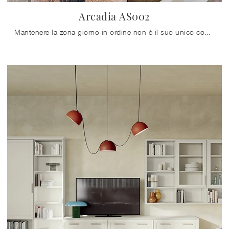
Arcadia AS002
Mantenere la zona giorno in ordine non è il suo unico compito: con questa libreria potrai progettare il concept d'arredo che hai sempre sognato ...