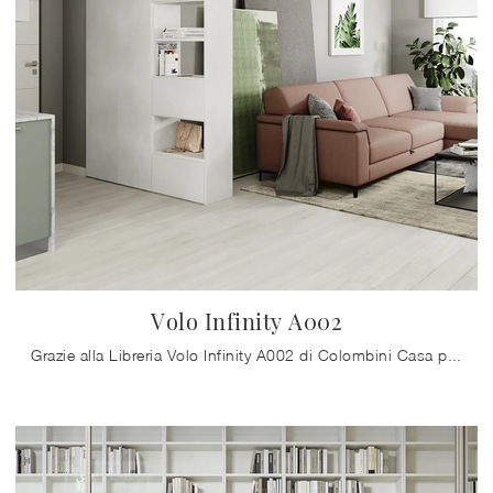
Volo Infinity A002
Grazie alla Libreria Volo Infinity A002 di Colombini Casa potrai cambiare lo stile della tua casa, sfruttando bene ogni spazio con grande valore ...