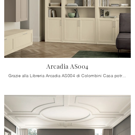
Arcadia AS004
Grazie alla Libreria Arcadia AS004 di Colombini Casa potrai modificare lo stile della tua casa, sfruttando bene ogni spazio con un ottimo effetto ...