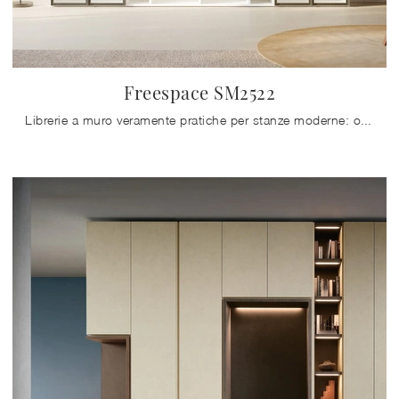
Freespace SM2522
Librerie a muro veramente pratiche per stanze moderne: ottieni informazioni sul modello Freespace SM2522 dell'azienda Zalf!