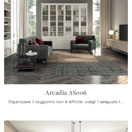
Arcadia AS006
Organizzare il soggiorno non è difficile: scegli l'adeguata tipologia di libreria con cui arredare l'ambiente e enfatizzare l'atmosfera dello spazio.