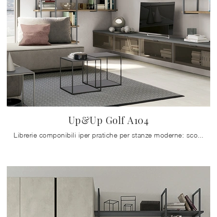
Up&Up Golf A104
Librerie componibili iper pratiche per stanze moderne: scopri di più sul modello Up&Up Golf A104 della firma Colombini Casa!