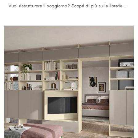
Vuoi ristrutturare il soggiorno? Scopri di più sulle librerie moderne a muro e arreda i tuoi locali con il modello Infinity N113.