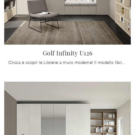
Golf Infinity U126
Clicca e scopri le Librerie a muro moderne! Il modello Golf Infinity U126 Colombini Casa saprà ultimare un living pratico e dinamico.