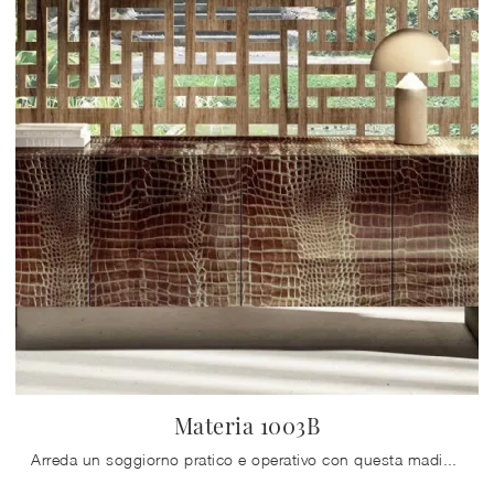
Materia 1003B
Arreda un soggiorno pratico e operativo con questa madia Materia 1003B di Lago: scopri le più originali Madie in vetro.