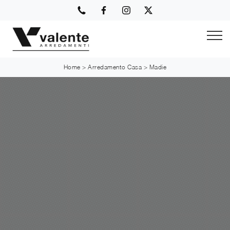
Home
>
Arredamento Casa
>
Madie