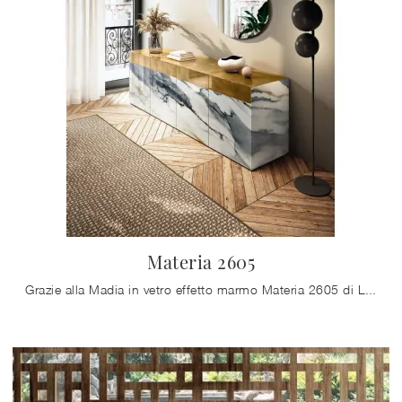
Materia 2605
Grazie alla Madia in vetro effetto marmo Materia 2605 di Lago potrai completare i tuoi locali ottimizzando ogni angolo del soggiorno e assicurandoti ...