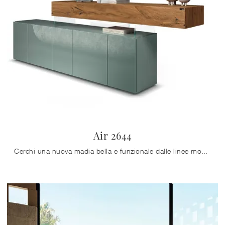
Air 2644
Cerchi una nuova madia bella e funzionale dalle linee moderne? Ecco a te il modello Air 2644 di Lago, realizzato in vetro.