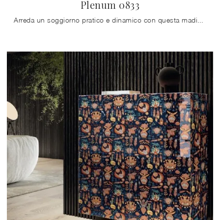
Plenum 0833
Arreda un soggiorno pratico e dinamico con questa madia Plenum 0833 di Lago: scopri le più esclusive Madie in vetro.