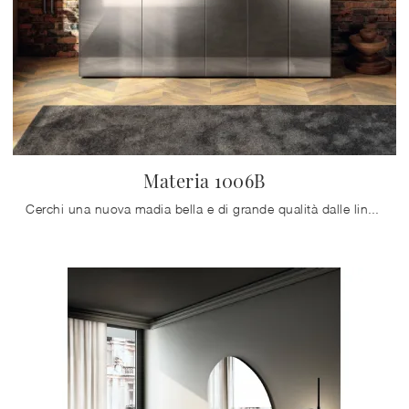
Materia 1006B
Cerchi una nuova madia bella e di grande qualità dalle linee moderne? Ti offriamo il modello Materia 1006B di Lago, realizzato in vetro.