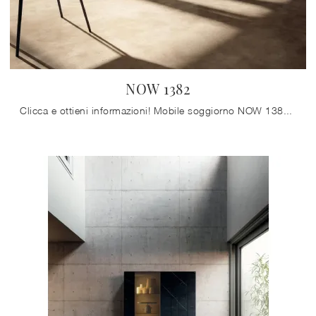
NOW 1382
Clicca e ottieni informazioni! Mobile soggiorno NOW 1382 di Lago in vetro: ti aspetta per impreziosire le tue stanze moderne.