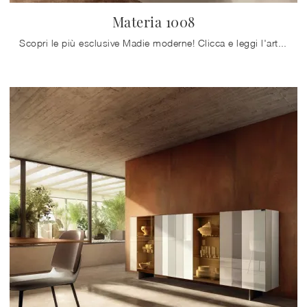
Materia 1008
Scopri le più esclusive Madie moderne! Clicca e leggi l'articolo: madia Materia 1008 in vetro, soluzione funzionale ed esteticamente gradevole.