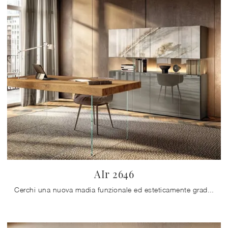
AIr 2646
Cerchi una nuova madia funzionale ed esteticamente gradevole dalle linee moderne? Ti offriamo il modello AIr 2646 di Lago, realizzato in vetro.