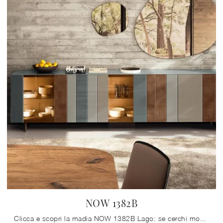
NOW 1382B
Clicca e scopri la madia NOW 1382B Lago: se cerchi mobili in vetro per stanze moderne, questa è il miglior acquisto per te!