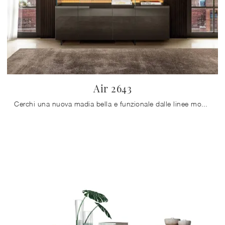
Air 2643
Cerchi una nuova madia bella e funzionale dalle linee moderne? Ti presentiamo il modello Air 2643 di Lago, realizzato in vetro.