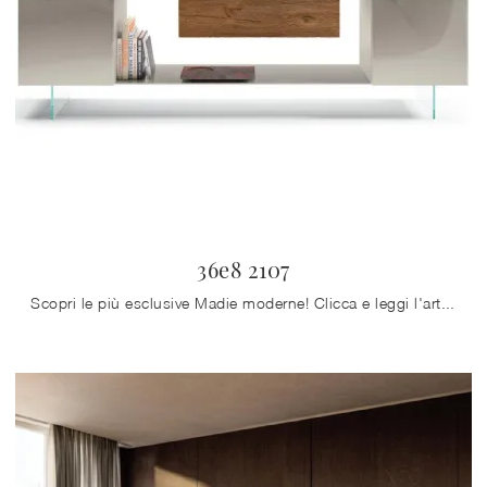
36e8 2107
Scopri le più esclusive Madie moderne! Clicca e leggi l'articolo: madia 36e8 2107 in vetro, soluzione pratica e sofisticata.