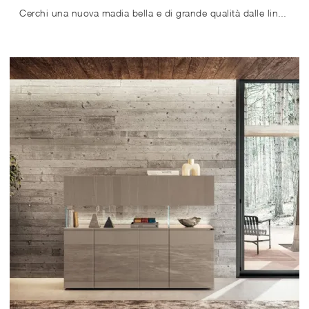
Cerchi una nuova madia bella e di grande qualità dalle linee moderne? Ti offriamo il modello Air 2647 di Lago, realizzato in vetro.