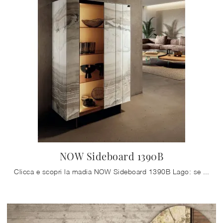
NOW Sideboard 1390B
Clicca e scopri la madia NOW Sideboard 1390B Lago: se vuoi mobili in vetro per stanze moderne, questa è la soluzione ottimale per te!