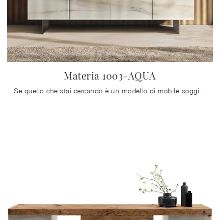
Materia 1003-AQUA
Se quello che stai cercando è un modello di mobile soggiorno salvaspazio, scopri nel nostro punto vendita una ricca gamma di Arredamento Casa dei ...