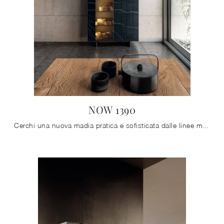
NOW 1390
Cerchi una nuova madia pratica e sofisticata dalle linee moderne? Ecco a te il modello NOW 1390 di Lago, realizzato in vetro.