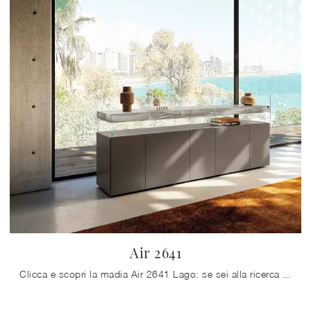
Air 2641
Clicca e scopri la madia Air 2641 Lago: se sei alla ricerca di mobili in laccato opaco per stanze moderne, questa è il miglior acquisto per te!