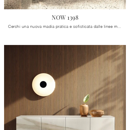
NOW 1398
Cerchi una nuova madia pratica e sofisticata dalle linee moderne? Ti presentiamo il modello NOW 1398 di Lago, realizzato in vetro.