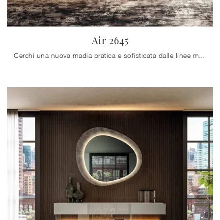
Air 2645
Cerchi una nuova madia pratica e sofisticata dalle linee moderne? Ecco a te il modello Air 2645 di Lago, realizzato in vetro.