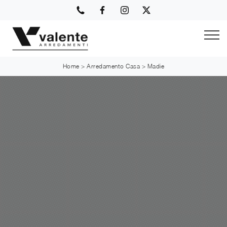
Home
>
Arredamento Casa
>
Madie