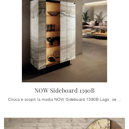
NOW Sideboard 1390B
Clicca e scopri la madia NOW Sideboard 1390B Lago: se vuoi mobili in vetro per stanze moderne, questa è la soluzione ottimale per te!