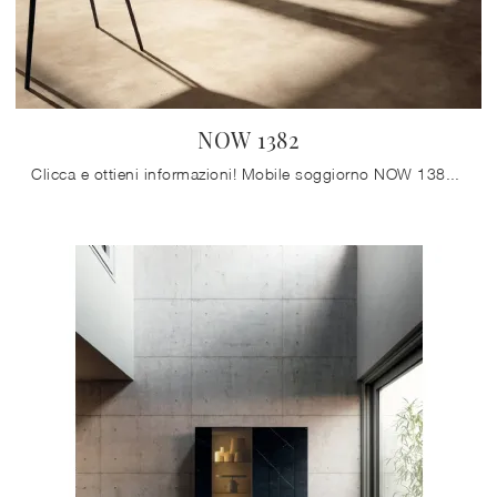
NOW 1382
Clicca e ottieni informazioni! Mobile soggiorno NOW 1382 di Lago in vetro: ti aspetta per impreziosire le tue stanze moderne.