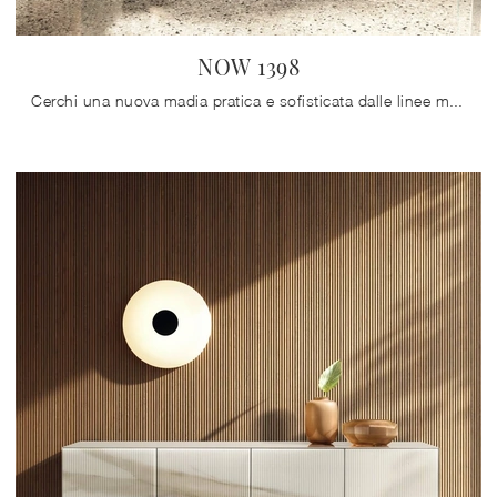
NOW 1398
Cerchi una nuova madia pratica e sofisticata dalle linee moderne? Ti presentiamo il modello NOW 1398 di Lago, realizzato in vetro.