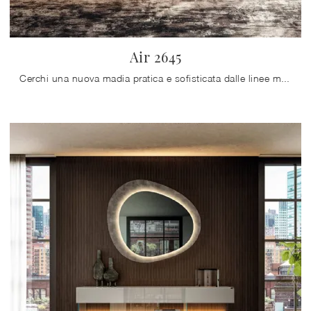
Air 2645
Cerchi una nuova madia pratica e sofisticata dalle linee moderne? Ecco a te il modello Air 2645 di Lago, realizzato in vetro.