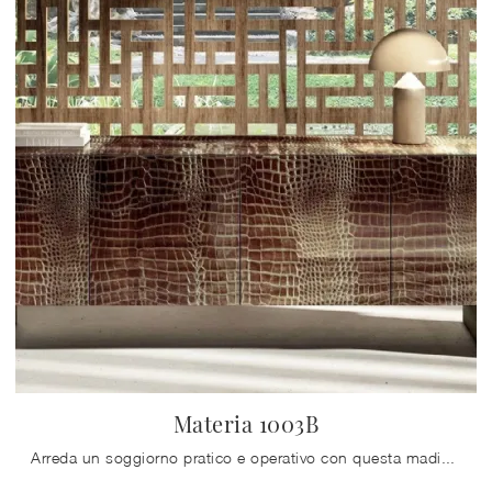
Materia 1003B
Arreda un soggiorno pratico e operativo con questa madia Materia 1003B di Lago: scopri le più originali Madie in vetro.