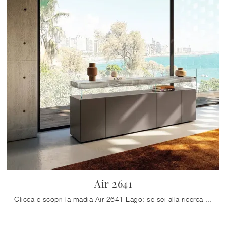
Air 2641
Clicca e scopri la madia Air 2641 Lago: se sei alla ricerca di mobili in laccato opaco per stanze moderne, questa è il miglior acquisto per te!