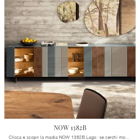
NOW 1382B
Clicca e scopri la madia NOW 1382B Lago: se cerchi mobili in vetro per stanze moderne, questa è il miglior acquisto per te!