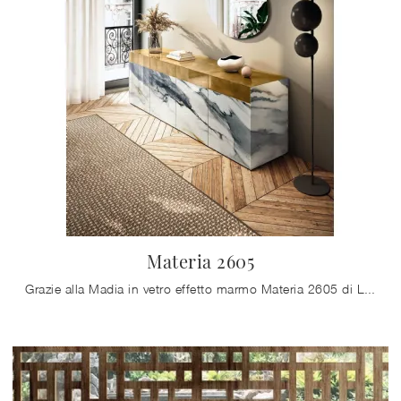
Materia 2605
Grazie alla Madia in vetro effetto marmo Materia 2605 di Lago potrai completare i tuoi locali ottimizzando ogni angolo del soggiorno e assicurandoti ...