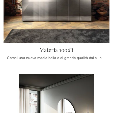
Materia 1006B
Cerchi una nuova madia bella e di grande qualità dalle linee moderne? Ti offriamo il modello Materia 1006B di Lago, realizzato in vetro.