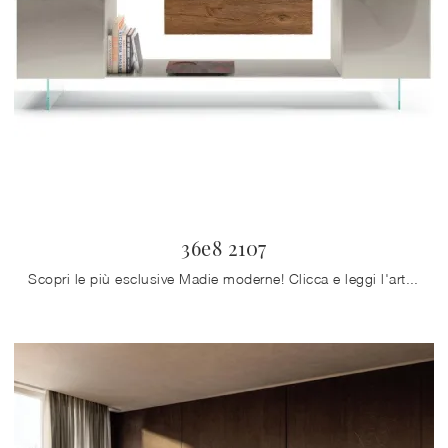
36e8 2107
Scopri le più esclusive Madie moderne! Clicca e leggi l'articolo: madia 36e8 2107 in vetro, soluzione pratica e sofisticata.