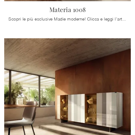
Materia 1008
Scopri le più esclusive Madie moderne! Clicca e leggi l'articolo: madia Materia 1008 in vetro, soluzione funzionale ed esteticamente gradevole.