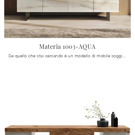
Materia 1003-AQUA
Se quello che stai cercando è un modello di mobile soggiorno salvaspazio, scopri nel nostro punto vendita una ricca gamma di Arredamento Casa dei ...