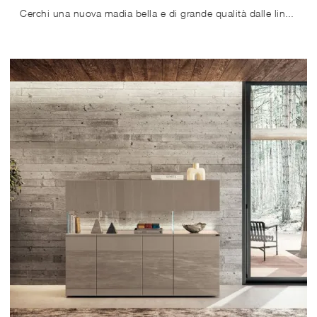
Cerchi una nuova madia bella e di grande qualità dalle linee moderne? Ti offriamo il modello Air 2647 di Lago, realizzato in vetro.