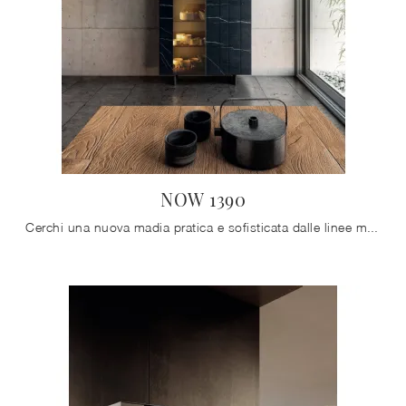
NOW 1390
Cerchi una nuova madia pratica e sofisticata dalle linee moderne? Ecco a te il modello NOW 1390 di Lago, realizzato in vetro.