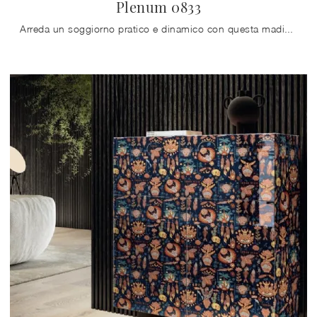
Plenum 0833
Arreda un soggiorno pratico e dinamico con questa madia Plenum 0833 di Lago: scopri le più esclusive Madie in vetro.