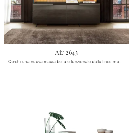
Air 2643
Cerchi una nuova madia bella e funzionale dalle linee moderne? Ti presentiamo il modello Air 2643 di Lago, realizzato in vetro.