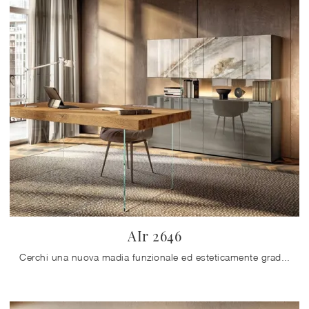
AIr 2646
Cerchi una nuova madia funzionale ed esteticamente gradevole dalle linee moderne? Ti offriamo il modello AIr 2646 di Lago, realizzato in vetro.