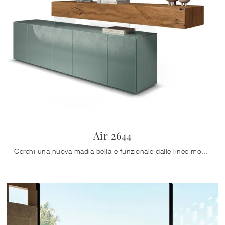
Air 2644
Cerchi una nuova madia bella e funzionale dalle linee moderne? Ecco a te il modello Air 2644 di Lago, realizzato in vetro.