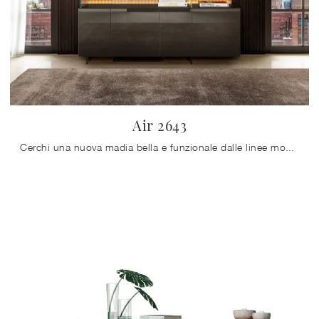
Air 2643
Cerchi una nuova madia bella e funzionale dalle linee moderne? Ti presentiamo il modello Air 2643 di Lago, realizzato in vetro.