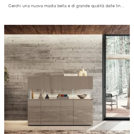
Cerchi una nuova madia bella e di grande qualità dalle linee moderne? Ti offriamo il modello Air 2647 di Lago, realizzato in vetro.