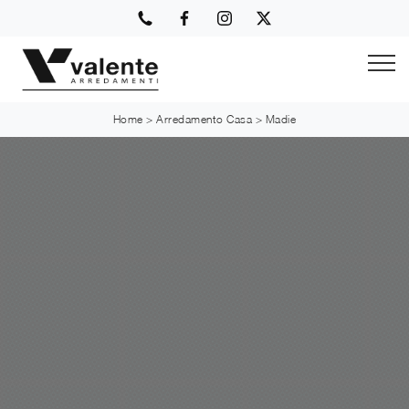
Home
>
Arredamento Casa
>
Madie