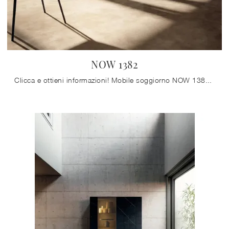
NOW 1382
Clicca e ottieni informazioni! Mobile soggiorno NOW 1382 di Lago in vetro: ti aspetta per impreziosire le tue stanze moderne.