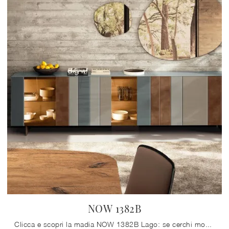
NOW 1382B
Clicca e scopri la madia NOW 1382B Lago: se cerchi mobili in vetro per stanze moderne, questa è il miglior acquisto per te!