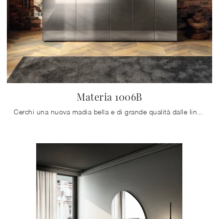
Materia 1006B
Cerchi una nuova madia bella e di grande qualità dalle linee moderne? Ti offriamo il modello Materia 1006B di Lago, realizzato in vetro.