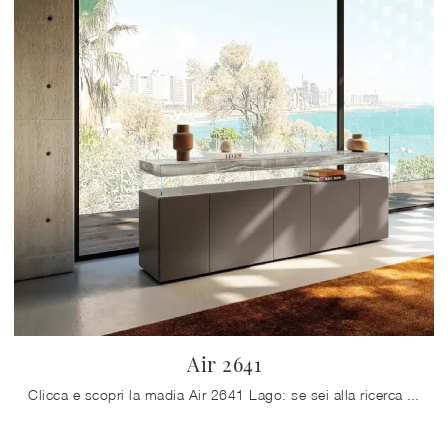
Air 2641
Clicca e scopri la madia Air 2641 Lago: se sei alla ricerca di mobili in laccato opaco per stanze moderne, questa è il miglior acquisto per te!