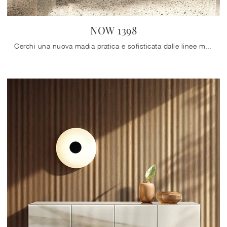
NOW 1398
Cerchi una nuova madia pratica e sofisticata dalle linee moderne? Ti presentiamo il modello NOW 1398 di Lago, realizzato in vetro.