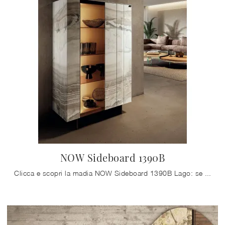
NOW Sideboard 1390B
Clicca e scopri la madia NOW Sideboard 1390B Lago: se vuoi mobili in vetro per stanze moderne, questa è la soluzione ottimale per te!