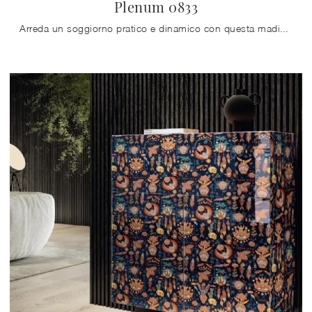
Plenum 0833
Arreda un soggiorno pratico e dinamico con questa madia Plenum 0833 di Lago: scopri le più esclusive Madie in vetro.