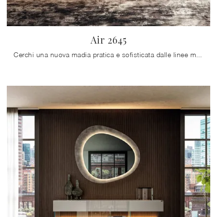
Air 2645
Cerchi una nuova madia pratica e sofisticata dalle linee moderne? Ecco a te il modello Air 2645 di Lago, realizzato in vetro.