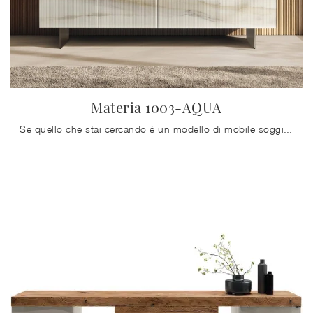
Materia 1003-AQUA
Se quello che stai cercando è un modello di mobile soggiorno salvaspazio, scopri nel nostro punto vendita una ricca gamma di Arredamento Casa dei ...