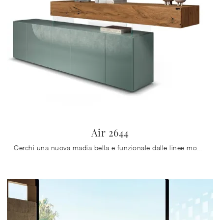
Air 2644
Cerchi una nuova madia bella e funzionale dalle linee moderne? Ecco a te il modello Air 2644 di Lago, realizzato in vetro.