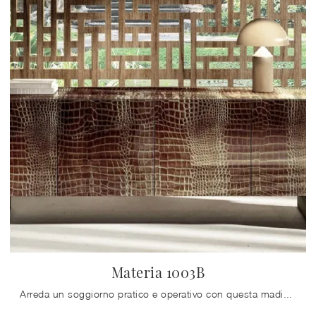
Materia 1003B
Arreda un soggiorno pratico e operativo con questa madia Materia 1003B di Lago: scopri le più originali Madie in vetro.