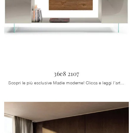
36e8 2107
Scopri le più esclusive Madie moderne! Clicca e leggi l'articolo: madia 36e8 2107 in vetro, soluzione pratica e sofisticata.