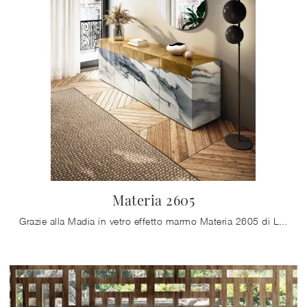
Materia 2605
Grazie alla Madia in vetro effetto marmo Materia 2605 di Lago potrai completare i tuoi locali ottimizzando ogni angolo del soggiorno e assicurandoti ...