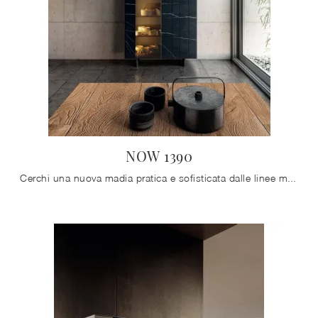
NOW 1390
Cerchi una nuova madia pratica e sofisticata dalle linee moderne? Ecco a te il modello NOW 1390 di Lago, realizzato in vetro.