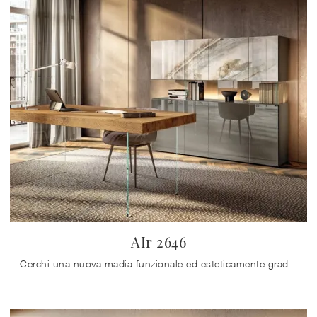
AIr 2646
Cerchi una nuova madia funzionale ed esteticamente gradevole dalle linee moderne? Ti offriamo il modello AIr 2646 di Lago, realizzato in vetro.