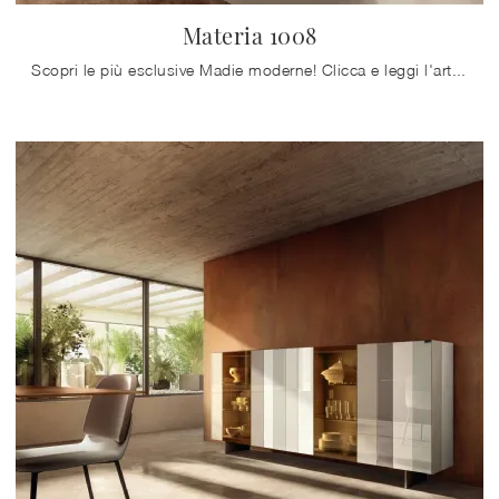
Materia 1008
Scopri le più esclusive Madie moderne! Clicca e leggi l'articolo: madia Materia 1008 in vetro, soluzione funzionale ed esteticamente gradevole.