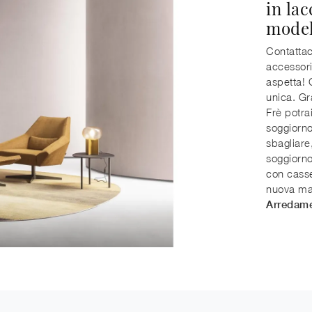
in lac
model
Contattaci
accessori
aspetta! 
unica. Gr
Frè potra
soggiorno
sbagliare,
soggiorno,
con casse
nuova mad
Arredame