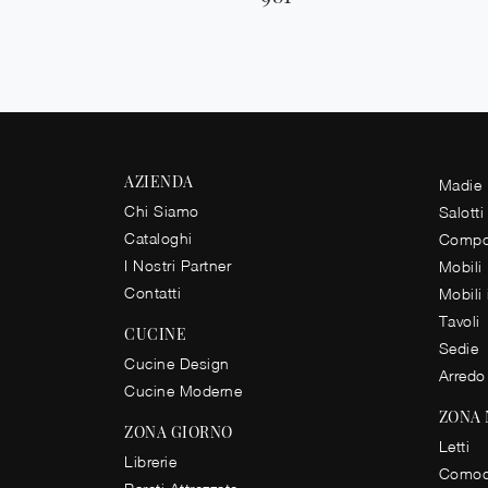
AZIENDA
Madie
Chi Siamo
Salotti
Cataloghi
Compos
I Nostri Partner
Mobili
Contatti
Mobili
Tavoli
CUCINE
Sedie
Cucine Design
Arredo
Cucine Moderne
ZONA
ZONA GIORNO
Letti
Librerie
Comod