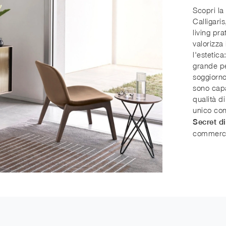
Scopri la
Calligari
living pr
valorizza
l'estetic
grande pe
soggiorno
sono capa
qualità di
unico con
Secret di
commerc