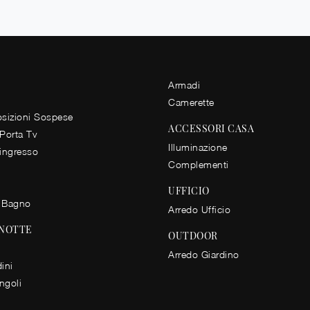
Armadi
Camerette
izioni Sospese
ACCESSORI CASA
 Porta Tv
Illuminazione
 ingresso
Complementi
UFFICIO
 Bagno
Arredo Ufficio
 NOTTE
OUTDOOR
Arredo Giardino
ini
ingoli