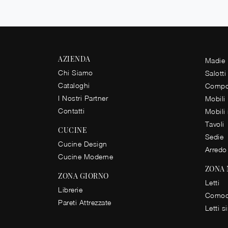
AZIENDA
Madie
Chi Siamo
Salotti
Cataloghi
Compos
I Nostri Partner
Mobili
Contatti
Mobili
Tavoli
CUCINE
Sedie
Cucine Design
Arredo
Cucine Moderne
ZONA
ZONA GIORNO
Letti
Librerie
Comod
Pareti Attrezzate
Letti s