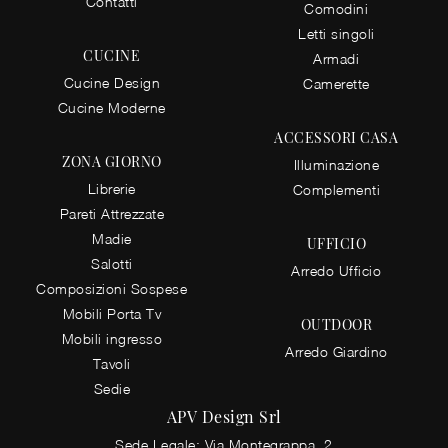
Contatti
Comodini
Letti singoli
CUCINE
Armadi
Cucine Design
Camerette
Cucine Moderne
ACCESSORI CASA
ZONA GIORNO
Illuminazione
Librerie
Complementi
Pareti Attrezzate
Madie
UFFICIO
Salotti
Arredo Ufficio
Composizioni Sospese
Mobili Porta Tv
OUTDOOR
Mobili ingresso
Arredo Giardino
Tavoli
Sedie
APV Design Srl
Sede Legale: Via Montegrappa, 2