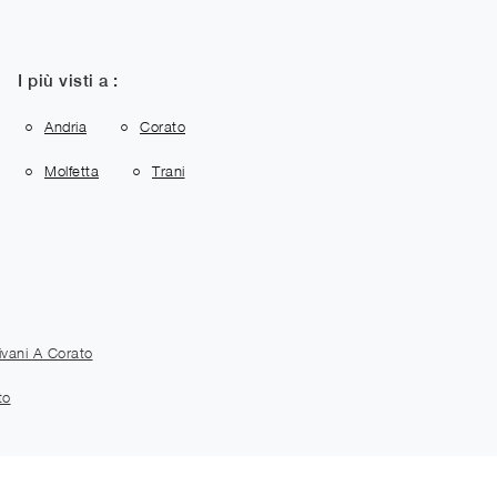
I più visti a :
Andria
Corato
Molfetta
Trani
ivani A Corato
to