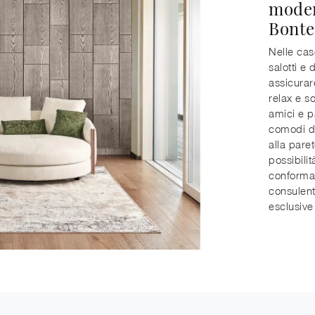
moder
Bonte
Nelle cas
salotti e
assicurare
relax e s
amici e p
comodi da
alla pare
possibilit
conformaz
consulent
esclusive 