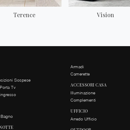
Terence
Vision
Armadi
Camerette
izioni Sospese
ACCESSORI CASA
 Porta Tv
Illuminazione
 ingresso
Complementi
UFFICIO
 Bagno
Arredo Ufficio
 NOTTE
OUTDOOR