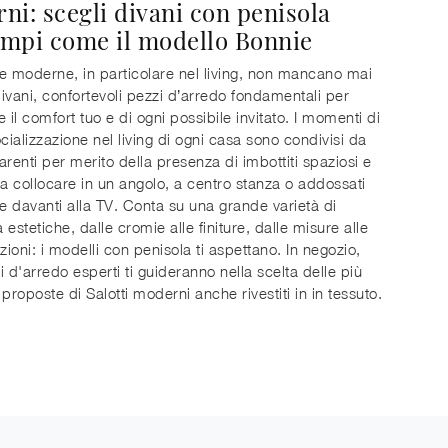
ni: scegli divani con penisola
mpi come il modello Bonnie
e moderne, in particolare nel living, non mancano mai
 divani, confortevoli pezzi d’arredo fondamentali per
 il comfort tuo e di ogni possibile invitato. I momenti di
ocializzazione nel living di ogni casa sono condivisi da
arenti per merito della presenza di imbottiti spaziosi e
 collocare in un angolo, a centro stanza o addossati
te davanti alla TV. Conta su una grande varietà di
à estetiche, dalle cromie alle finiture, dalle misure alle
ioni: i modelli con penisola ti aspettano. In negozio,
i d'arredo esperti ti guideranno nella scelta delle più
proposte di Salotti moderni anche rivestiti in in tessuto.