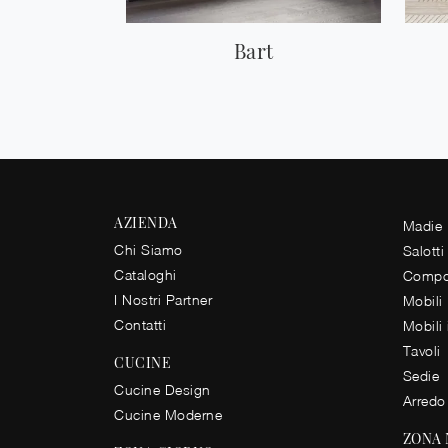
Bart
AZIENDA
Madie
Chi Siamo
Salotti
Cataloghi
Compos
I Nostri Partner
Mobili
Contatti
Mobili
Tavoli
CUCINE
Sedie
Cucine Design
Arredo
Cucine Moderne
ZONA