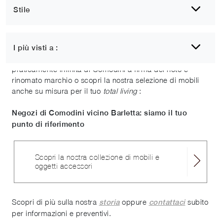
Stile
Se cerchi uno showroom di arredamento vicino Barletta e
comuni limitrofi, noi siamo rivenditori Calligaris: vieni a
I più visti a :
visionare in prima persona la nostra gamma
praticamente infinita di Comodini a firma del noto e
rinomato marchio o scopri la nostra selezione di mobili
anche su misura per il tuo
total living
:
Negozi di Comodini vicino Barletta: siamo il tuo
punto di riferimento
Scopri la nostra collezione di mobili e
oggetti accessori
Scopri di più sulla nostra
oppure
subito
storia
contattaci
per informazioni e preventivi.