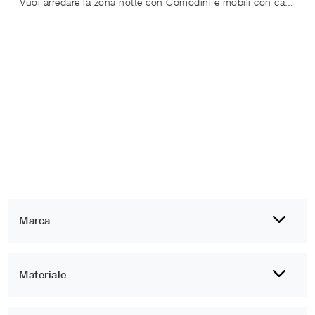
Vuoi arredare la zona notte con Comodini e mobili con cassetti di Calligaris? Ecco qui il modello Lake in legno per spazi design.
Marca
Materiale