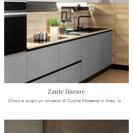
Zante lineare
Clicca e scopri un universo di Cucine Moderne in linea: la cucina Zante lineare Mobilturi in melaminico ti aspetta!