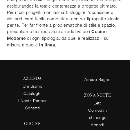
assicurandoti la totale contentezza a progetto ultimato.
Per i tuoi progetti, non lasciarti sfuggire l'occasione di
visitarci, sarà facile completare con noi ilprogetto ideale
per te. Per far fronte a problematiche di stile e spazio,
presentiamo composizioni arredative con
Cucine
di ogni tipologia, da quelle realizzabili su
Moderne
misura a quelle
.
in linea
AZIENDA
Arredo Bagno
Chi Siamo
Cataloghi
ZONA NOTTE
I Nostri Partner
Letti
Contatti
Comodini
Letti singoli
CUCINE
Armadi