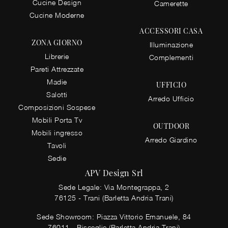
Cucine Design
Camerette
Cucine Moderne
ACCESSORI CASA
ZONA GIORNO
Illuminazione
Librerie
Complementi
Pareti Attrezzate
Madie
UFFICIO
Salotti
Arredo Ufficio
Composizioni Sospese
Mobili Porta Tv
OUTDOOR
Mobili ingresso
Arredo Giardino
Tavoli
Sedie
APV Design Srl
Sede Legale: Via Montegrappa, 2
76125 - Trani (Barletta Andria Trani)
Sede Showroom: Piazza Vittorio Emanuele, 84
76011 - Bisceglie (Barletta Andria Trani)