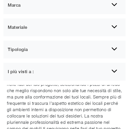
Marca
Materiale
Tipologia
Cucine moderne in linea
I più visti a :
Nel nostro showroom potrai richiedere di essere seguito
nelle fasi del tuo progetto, selezionando i pezzi di arredo
che meglio rispondono non solo alle tue necessità di stile,
ma pure alla conformazione dei tuoi locali. Sempre più di
frequente si trascura l'aspetto estetico dei locali perché
gli ambienti interni a disposizione non permettono di
collocare le soluzioni dei tuoi desideri. La nostra
pluriennale professionalità ed estrema passione nel
campo dei mobili ti seguiranno nelle fasi del tuo progetto,