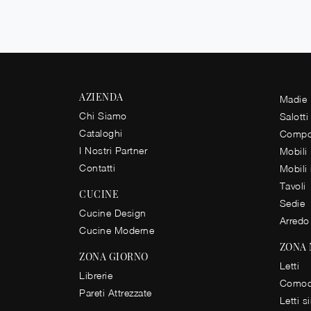
AZIENDA
Madie
Chi Siamo
Salotti
Cataloghi
Compos
I Nostri Partner
Mobili
Contatti
Mobili
Tavoli
CUCINE
Sedie
Cucine Design
Arredo
Cucine Moderne
ZONA
ZONA GIORNO
Letti
Librerie
Comod
Pareti Attrezzate
Letti s