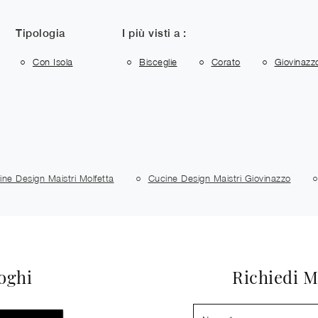
Tipologia
I più visti a :
Con Isola
Bisceglie
Corato
Giovinazz
ine Design Maistri Molfetta
Cucine Design Maistri Giovinazzo
loghi
Richiedi M