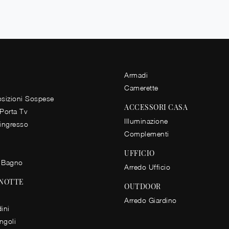
Armadi
Camerette
izioni Sospese
ACCESSORI CASA
 Porta Tv
Illuminazione
 ingresso
Complementi
UFFICIO
 Bagno
Arredo Ufficio
 NOTTE
OUTDOOR
Arredo Giardino
ini
ingoli