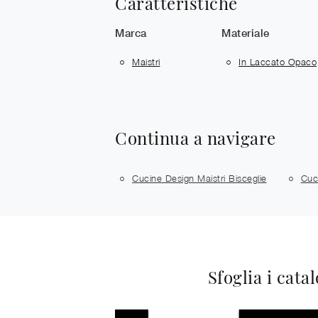
Caratteristiche
Marca
Materiale
Maistri
In Laccato Opaco
Continua a navigare
Cucine Design Maistri Bisceglie
Cuc
Sfoglia i cata