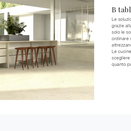
B tab
Le soluzi
grazie al
solo le s
ordinare 
attrezzan
Le cucine
scegliere
quanto pu