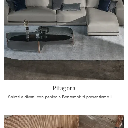
Pitagora
Salotti e divani con penisola Bontempi: ti presentiamo il modello Pitagora in pelle per arricchire il living.