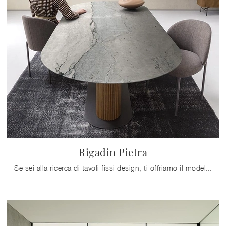
Rigadin Pietra
Se sei alla ricerca di tavoli fissi design, ti offriamo il modello da pranzo in pietra Rigadin Pietra dell'azienda Alf Da Frè.