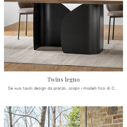
Twins legno
Se vuoi tavoli design da pranzo, scopri i modelli fissi di Calligaris: clicca e scopri il modello Twins legno in legno.