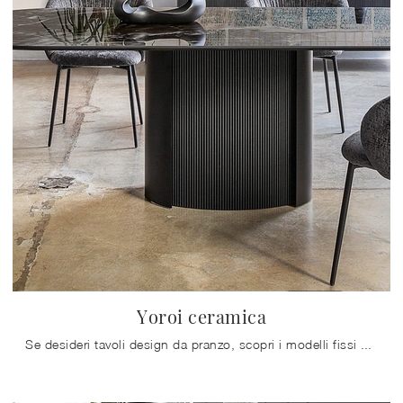
Yoroi ceramica
Se desideri tavoli design da pranzo, scopri i modelli fissi di Calligaris: clicca e scopri il modello Yoroi ceramica in ceramica.