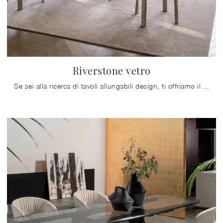
Riverstone vetro
Se sei alla ricerca di tavoli allungabili design, ti offriamo il modello da pranzo in vetro Riverstone vetro dell'azienda Calligaris.