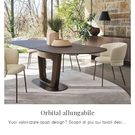
Orbital allungabile
Vuoi valorizzare spazi design? Scopri di più sui tavoli design allungabili: il modello da pranzo Orbital allungabile ti aspetta.