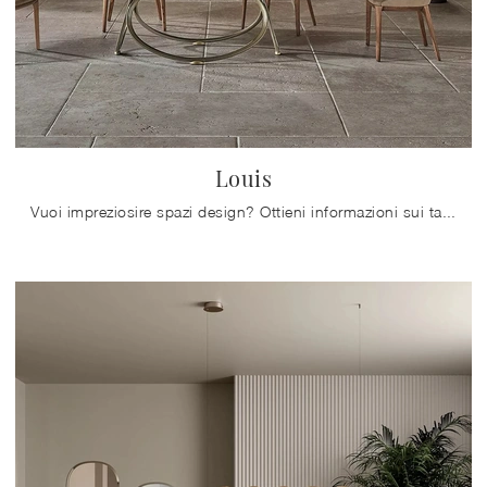
Louis
Vuoi impreziosire spazi design? Ottieni informazioni sui tavoli design fissi: il modello da pranzo Louis ti aspetta.