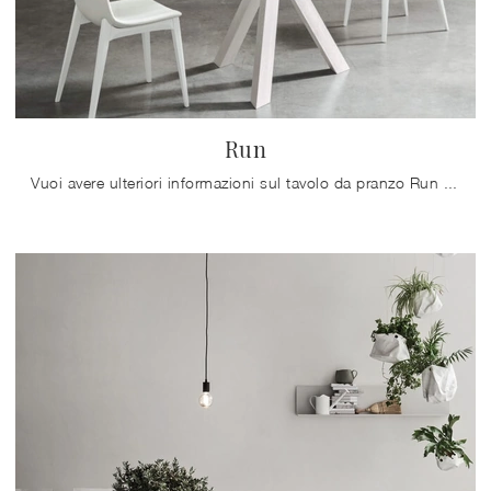
Run
Vuoi avere ulteriori informazioni sul tavolo da pranzo Run di Maronese? Clicca e scopri di più sui modelli fissi dell'azienda.