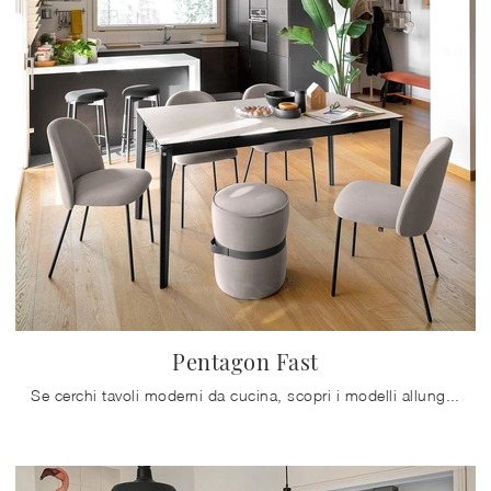
Pentagon Fast
Se cerchi tavoli moderni da cucina, scopri i modelli allungabili di Connubia: clicca e scopri il modello Pentagon Fast in ceramica.