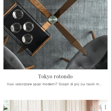
Tokyo rotondo
Vuoi valorizzare spazi moderni? Scopri di più sui tavoli moderni fissi: il modello da pranzo Tokyo rotondo ti aspetta.