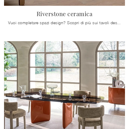
Riverstone ceramica
Vuoi completare spazi design? Scopri di più sui tavoli design fissi: il modello da pranzo Riverstone ceramica ti aspetta.