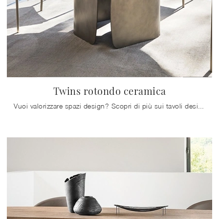
Twins rotondo ceramica
Vuoi valorizzare spazi design? Scopri di più sui tavoli design fissi: il modello da pranzo Twins rotondo ceramica ti aspetta.