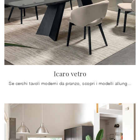
Icaro vetro
Se cerchi tavoli moderni da pranzo, scopri i modelli allungabili di Calligaris: clicca e scopri il modello Icaro vetro in vetro.