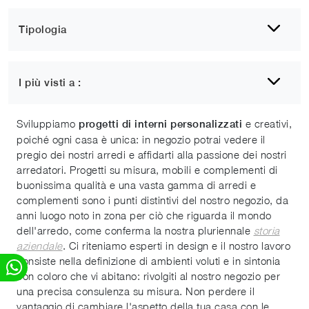
Tipologia
1
2
3
4
5
....
8
I più visti a :
Tavoli Bisceglie
Sviluppiamo
e creativi,
progetti di interni personalizzati
poiché ogni casa è unica: in negozio potrai vedere il
pregio dei nostri arredi e affidarti alla passione dei nostri
arredatori. Progetti su misura, mobili e complementi di
buonissima qualità e una vasta gamma di arredi e
complementi sono i punti distintivi del nostro negozio, da
anni luogo noto in zona per ciò che riguarda il mondo
dell'arredo, come conferma la nostra pluriennale
storia
aziendale
. Ci riteniamo esperti in design e il nostro lavoro
consiste nella definizione di ambienti voluti e in sintonia
con coloro che vi abitano: rivolgiti al nostro negozio per
una precisa consulenza su misura. Non perdere il
vantaggio di cambiare l'aspetto della tua casa con le