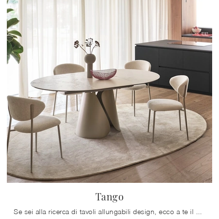
Tango
Se sei alla ricerca di tavoli allungabili design, ecco a te il modello da pranzo in ceramica Tango del marchio Calligaris.