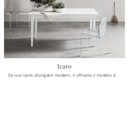
Icaro
Se vuoi tavoli allungabili moderni, ti offriamo il modello da cucina in laccato Icaro del brand Maronese.