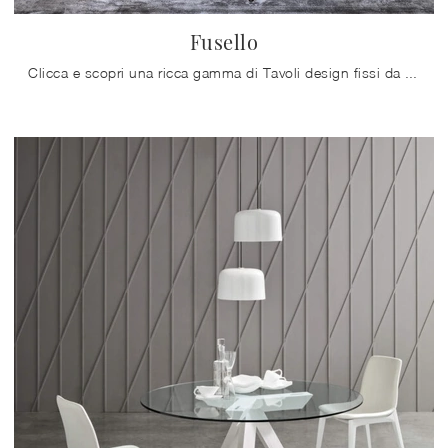
Fusello
Clicca e scopri una ricca gamma di Tavoli design fissi da pranzo! Il modello Fusello di Alf Da Frè ti attende.