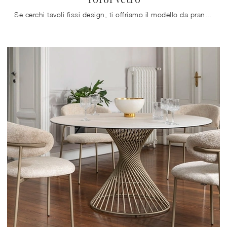
Se cerchi tavoli fissi design, ti offriamo il modello da pranzo in vetro Yoroi vetro della firma Calligaris.