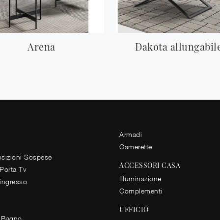
Arena
Dakota allungabil
Armadi
Camerette
izioni Sospese
ACCESSORI CASA
 Porta Tv
Illuminazione
 ingresso
Complementi
UFFICIO
 Bagno