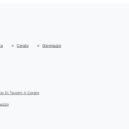
ta
Corato
Giovinazzo
io Di Tavolini A Corato
nazzo