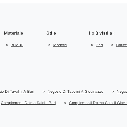
Materiale
Stile
I più visti a :
In MDF
Moderni
Bari
Barlet
io Di Tavolini A Bari
Negozio Di Tavolini A Giovinazzo
Negoz
Complementi Doimo Salotti Bari
Complementi Doimo Salotti Giovi