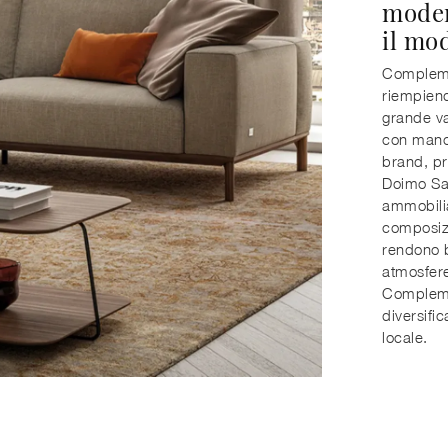
moder
il mod
Complemen
riempiend
grande va
con mano 
brand, pr
Doimo Sal
ammobilia
composizi
rendono b
atmosfere 
Compleme
diversific
locale.