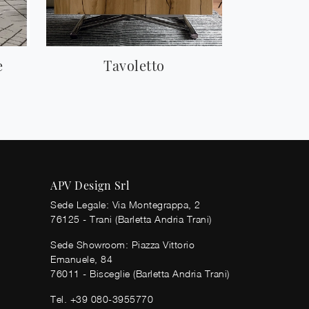
e
Tavoletto
APV Design Srl
Sede Legale: Via Montegrappa, 2
76125 - Trani (Barletta Andria Trani)
Sede Showroom: Piazza Vittorio
Emanuele, 84
76011 - Bisceglie (Barletta Andria Trani)
Tel.
+39 080-3955770