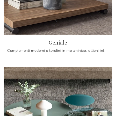
Geniale
Complementi moderni e tavolini in melaminico: ottieni informazioni sul modello Geniale di Altacom e potrai impreziosire i tuoi interni.