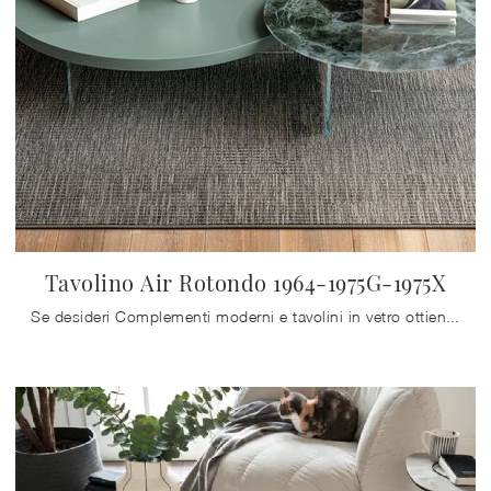
Tavolino Air Rotondo 1964-1975G-1975X
Se desideri Complementi moderni e tavolini in vetro ottieni informazioni sul modello Tavolino Air Rotondo 1964-1975G-1975X della firma Lago.