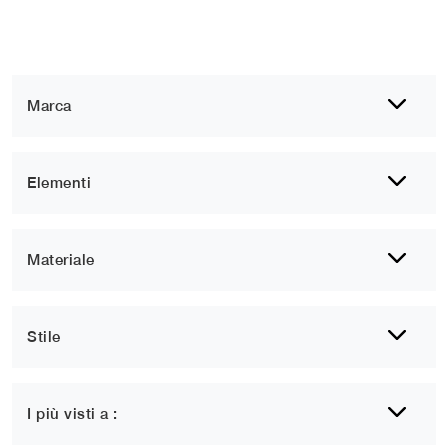
Marca
Elementi
Materiale
Stile
1
2
3
I più visti a :
Per Complementi in stile contemporaneo, ti mostreremo