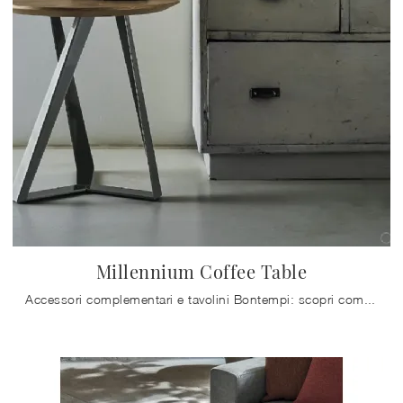
Millennium Coffee Table
Accessori complementari e tavolini Bontempi: scopri come impreziosire i tuoi locali design con il modello Millennium Coffee Table.