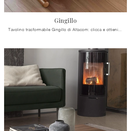
Gingillo
Tavolino trasformabile Gingillo di Altacom: clicca e ottieni informazioni sui Complementi e tavolini design in melaminico del noto e rinomato marchio!