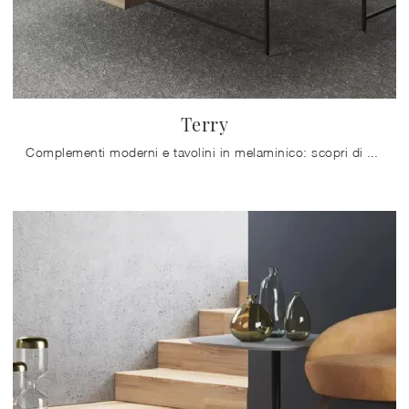
Terry
Complementi moderni e tavolini in melaminico: scopri di più sul modello Terry di Doimo Salotti e potrai impreziosire i tuoi spazi.