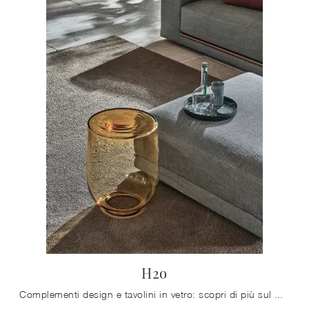
H2o
Complementi design e tavolini in vetro: scopri di più sul modello H2o di Bontempi e potrai impreziosire i tuoi locali.