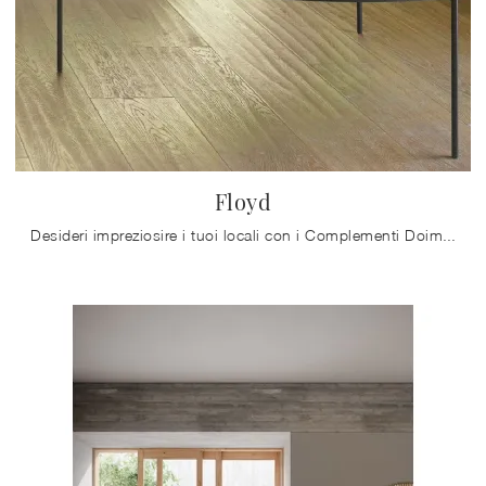
Floyd
Desideri impreziosire i tuoi locali con i Complementi Doimo Salotti? Eccoti molteplici modelli di tavolini in MDF come Floyd.