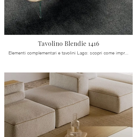
Tavolino Blendie 1416
Elementi complementari e tavolini Lago: scopri come impreziosire i tuoi spazi moderni con il modello Tavolino Blendie 1416.