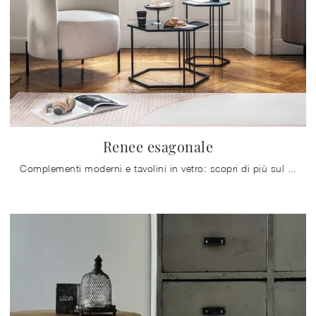
Renee esagonale
Complementi moderni e tavolini in vetro: scopri di più sul modello Renee esagonale di Calligaris e potrai arricchire i tuoi locali.