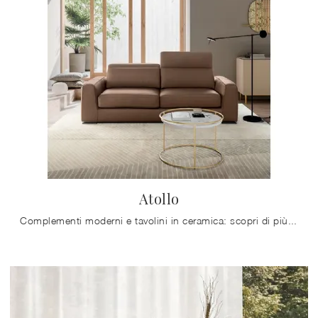
Atollo
Complementi moderni e tavolini in ceramica: scopri di più sul modello Atollo di Calligaris e potrai impreziosire i tuoi interni.