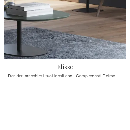
Elisse
Desideri arricchire i tuoi locali con i Complementi Doimo Salotti? Ti presentiamo differenti modelli di tavolini in MDF come Elisse.