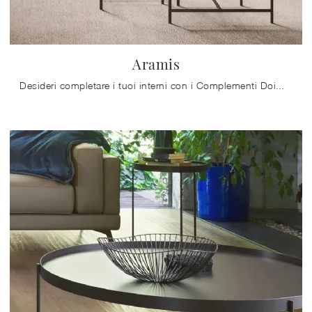
Aramis
Desideri completare i tuoi interni con i Complementi Doimo Salotti? Ecco qui vari modelli di tavolini in laccato come Aramis.