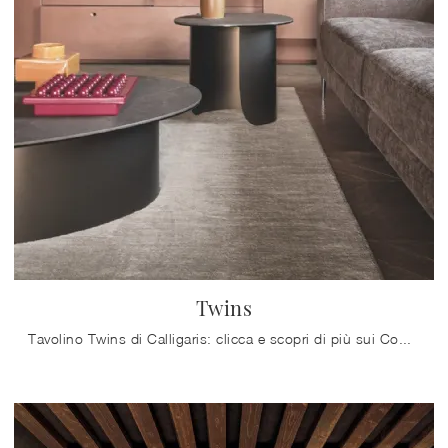
Twins
Tavolino Twins di Calligaris: clicca e scopri di più sui Complementi e tavolini design in ceramica del rinomato marchio!