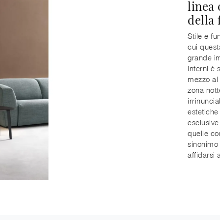
linea
della
Stile e fu
cui quest
grande im
interni è 
mezzo al 
zona notte
irrinuncia
estetiche 
esclusive
quelle com
sinonimo d
affidarsi