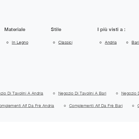
Materiale
Stile
I più visti a :
In Legno
Classici
Andria
Bari
zio Di Tavolini A Andria
Negozio Di Tavolini A Bari
Negozio D
omplementi Alf Da Frè Andria
Complementi Alf Da Frè Bari