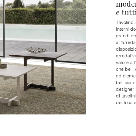
moder
e tutt
Tavolino 
interni d
grandi do
all’arred
disposizio
arredativ
valore all
che belli
ed elemen
bellissim
designer d
di tavolin
del locale