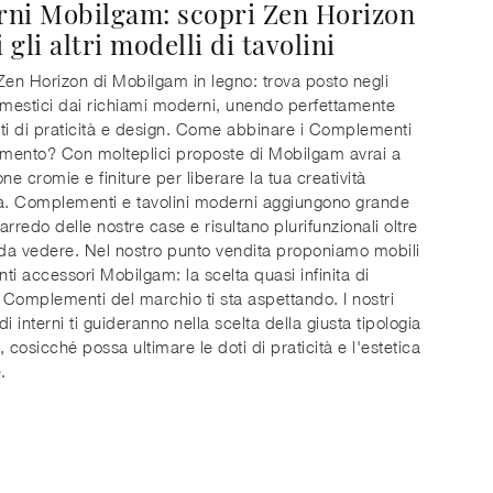
ni Mobilgam: scopri Zen Horizon
i gli altri modelli di tavolini
Zen Horizon di Mobilgam in legno: trova posto negli
omestici dai richiami moderni, unendo perfettamente
ti di praticità e design. Come abbinare i Complementi
amento? Con molteplici proposte di Mobilgam avrai a
ne cromie e finiture per liberare la tua creatività
a. Complementi e tavolini moderni aggiungono grande
’arredo delle nostre case e risultano plurifunzionali oltre
 da vedere. Nel nostro punto vendita proponiamo mobili
ti accessori Mobilgam: la scelta quasi infinita di
i Complementi del marchio ti sta aspettando. I nostri
i interni ti guideranno nella scelta della giusta tipologia
i, cosicché possa ultimare le doti di praticità e l'estetica
.