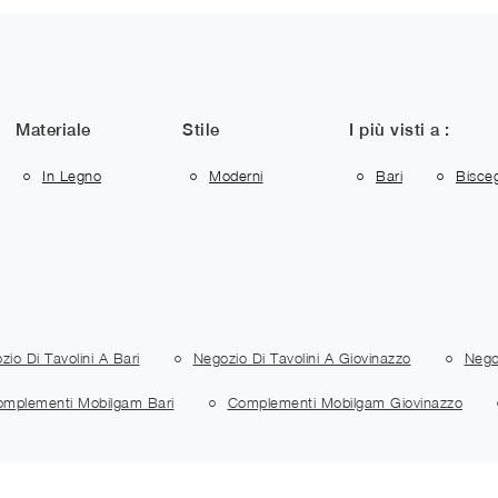
Materiale
Stile
I più visti a :
In Legno
Moderni
Bari
Bisceg
zio Di Tavolini A Bari
Negozio Di Tavolini A Giovinazzo
Nego
mplementi Mobilgam Bari
Complementi Mobilgam Giovinazzo