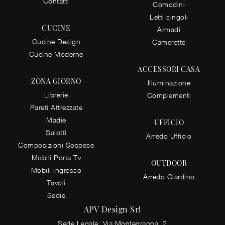
Contatti
Comodini
Letti singoli
CUCINE
Armadi
Cucine Design
Camerette
Cucine Moderne
ACCESSORI CASA
ZONA GIORNO
Illuminazione
Librerie
Complementi
Pareti Attrezzate
Madie
UFFICIO
Salotti
Arredo Ufficio
Composizioni Sospese
Mobili Porta Tv
OUTDOOR
Mobili ingresso
Arredo Giardino
Tavoli
Sedie
APV Design Srl
Sede Legale: Via Montegrappa, 2