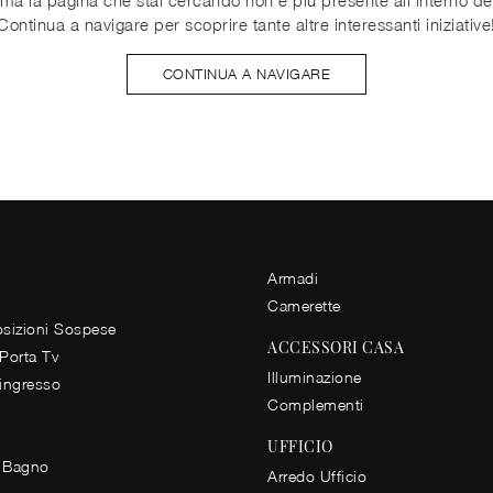
Continua a navigare per scoprire tante altre interessanti iniziative
CONTINUA A NAVIGARE
Armadi
Camerette
izioni Sospese
ACCESSORI CASA
 Porta Tv
Illuminazione
 ingresso
Complementi
UFFICIO
 Bagno
Arredo Ufficio