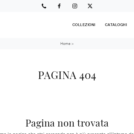
COLLEZIONI
CATALOGHI
Home
>
PAGINA 404
Pagina non trovata
ma la pagina che stai cercando non è più presente all'interno del