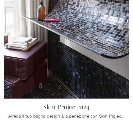
Skin Project 1124
Arreda il tuo bagno design alla perfezione con Skin Project 1124, sanitari e oggetti in resina minerale di Lago.