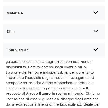
Materiale
Stile
Arredo bagno in resina minerale
I più visti a :
Con il fine di congiungere perfettamente contenuto
estetico e funzionalità, i migliori professionisti ti
guideranno nella scelta degli arredi con dedizione e
disponibilità. Sentirsi comodi negli spazi in cui si
trascorre del tempo è indispensabile, per cui è tanto
importante l'acquisto degli arredi. La ricca gamma di
composizioni arredative che proponiamo permette a
ciascuno di visionare in prima persona le più belle
proposte di
. Offriamo
Arredo Bagno
in resina minerale
l'occasione di essere guidati dal disegno degli ambienti
da arredare, con il fine di offrire laconsulenza ideale per