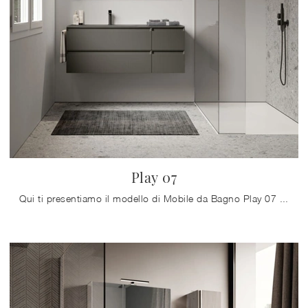
Play 07
Qui ti presentiamo il modello di Mobile da Bagno Play 07 di Ideagroup in polimerico che impreziosisce perfettamente lo spazio salvaguardando la ...