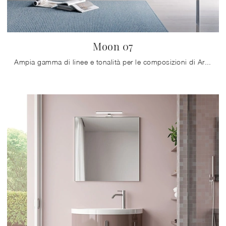
Moon 07
Ampia gamma di linee e tonalità per le composizioni di Arredo Bagno moderno con mobili bagno sospesi di Ideagroup, soluzioni sempre destinate alla ...