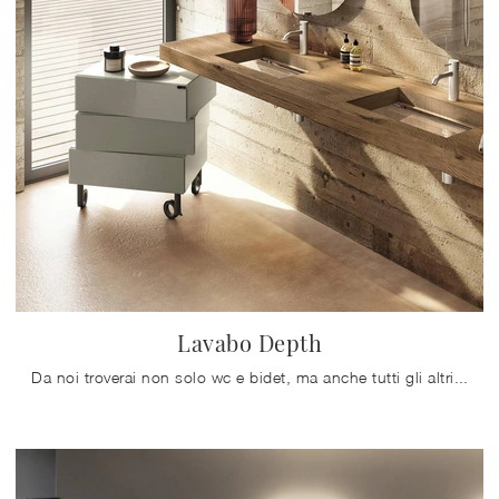
Lavabo Depth
Da noi troverai non solo wc e bidet, ma anche tutti gli altri elementi accessori integrati nel concept per il bagno: scopri le più belle proposte di ...