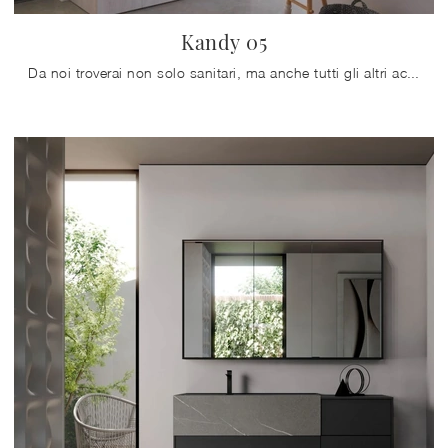
Kandy 05
Da noi troverai non solo sanitari, ma anche tutti gli altri accessori integrati nel concept per la stanza da bagno: scopri le più belle proposte di ...