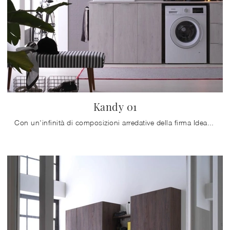
Kandy 01
Con un'infinità di composizioni arredative della firma Ideagroup potrai arredare la sala da bagno nei minimi dettagli, risolvendo le tue esigenze ...