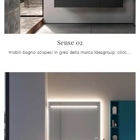
Sense 02
mobili bagno sospesi in gres della marca Ideagroup: clicca e scopri l'arredo bagno design Sense 02 per il bagno di casa.