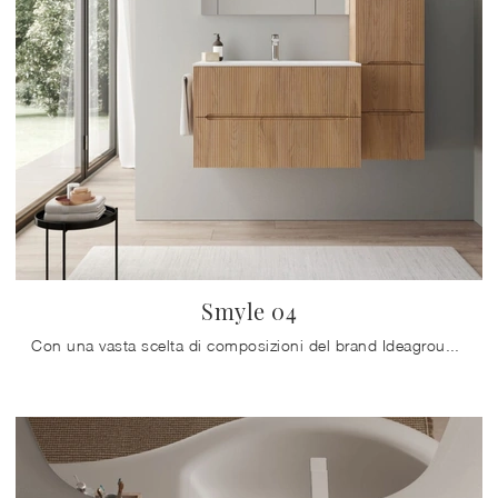
Smyle 04
Con una vasta scelta di composizioni del brand Ideagroup potrai arredare la stanza da bagno nei più piccoli dettagli, risolvendo le tue esigenze ...