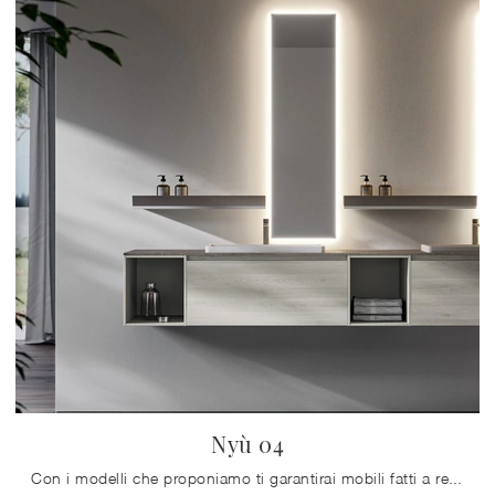
Nyù 04
Con i modelli che proponiamo ti garantirai mobili fatti a regola d'arte e di tendenza anche per il bagno, che va progettato attentamente, con ...