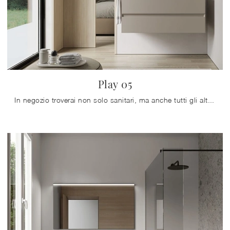
Play 05
In negozio troverai non solo sanitari, ma anche tutti gli altri elementi accessori integrati nel concept per il bagno: scopri le più esclusive ...