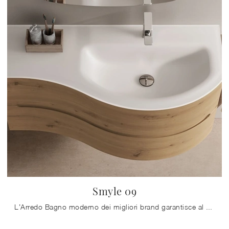
Smyle 09
L’Arredo Bagno moderno dei migliori brand garantisce al giorno d'oggi elementi componibili per dare forma a ambienti di elevata qualità e organizzati ...