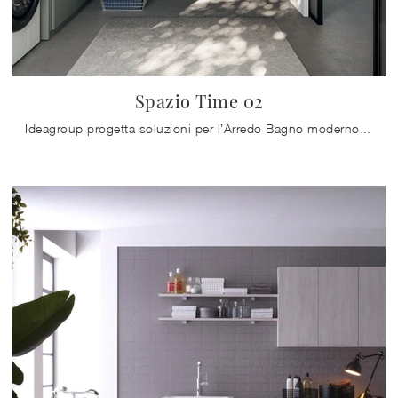
Spazio Time 02
Ideagroup progetta soluzioni per l’Arredo Bagno moderno con mobili bagno sospesi che mixano design unico e tanta praticità, come tale ambiente vuole.