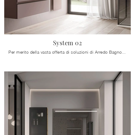
System 02
Per merito della vasta offerta di soluzioni di Arredo Bagno moderno con mobili bagno sospesi di Ideagroup, ogni spazio diventa esteticamente ...