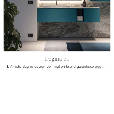
Dogma 04
L’Arredo Bagno design dei migliori brand garantisce oggigiorno composizioni per progettare ambienti di grande design e attrezzati al meglio.