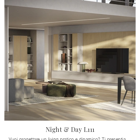
Night & Day L111
Vuoi progettare un living pratico e dinamico? Ti presentiamo la parete attrezzata Night & Day L111 Colombini Casa dalle forme decise moderne.