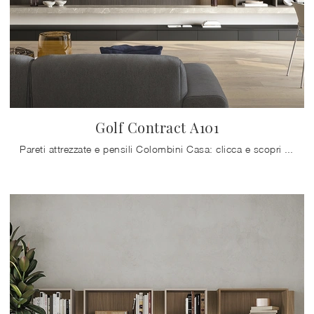
Golf Contract A101
Pareti attrezzate e pensili Colombini Casa: clicca e scopri il modello Golf Contract A101 e potrai arricchire stanze moderne di ogni tipo.