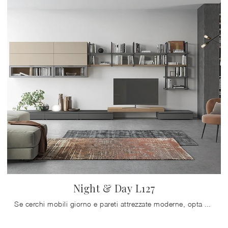
Night & Day L127
Se cerchi mobili giorno e pareti attrezzate moderne, opta per il modello Night & Day L127 di Colombini Casa: clicca e ottieni informazioni!