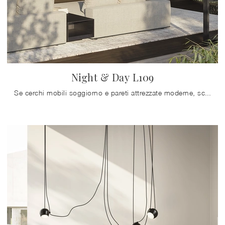
Night & Day L109
Se cerchi mobili soggiorno e pareti attrezzate moderne, scegli il modello Night & Day L109 di Colombini Casa: clicca e scopri di più!