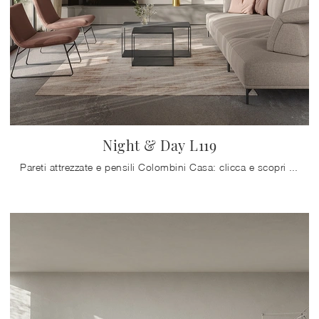
Night & Day L119
Pareti attrezzate e pensili Colombini Casa: clicca e scopri il modello Night & Day L119 e potrai arricchire stanze moderne di ogni genere.