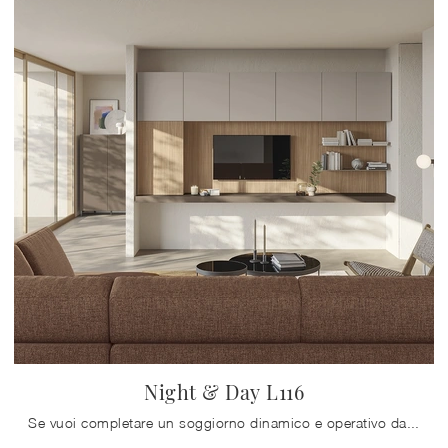
Night & Day L116
Se vuoi completare un soggiorno dinamico e operativo dalle linee moderne, ti presentiamo la parete attrezzata Night & Day L116 Colombini Casa.