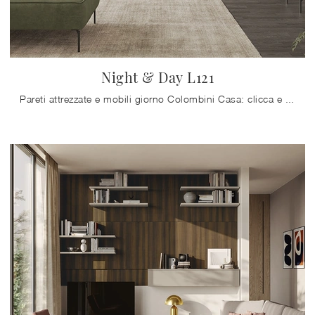
Night & Day L121
Pareti attrezzate e mobili giorno Colombini Casa: clicca e scopri il modello Night & Day L121 e potrai arricchire stanze moderne di ogni tipo.