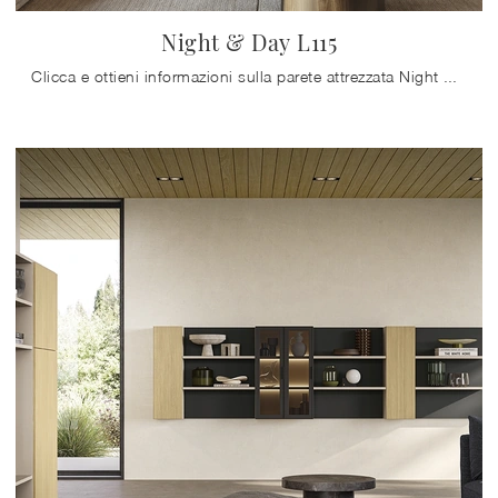
Night & Day L115
Clicca e ottieni informazioni sulla parete attrezzata Night & Day L115 del marchio Colombini Casa: è la soluzione dalle linee moderne perfetta per te.