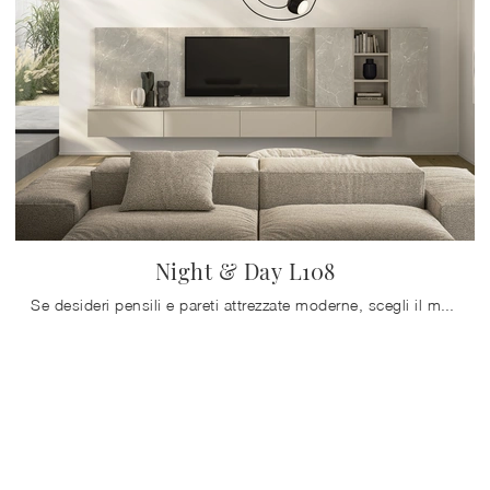
Night & Day L108
Se desideri pensili e pareti attrezzate moderne, scegli il modello Night & Day L108 di Colombini Casa: clicca e scopri di più!