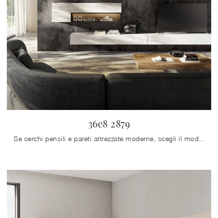
36e8 2879
Se cerchi pensili e pareti attrezzate moderne, scegli il modello 36e8 2879 di Lago: clicca e ottieni informazioni!