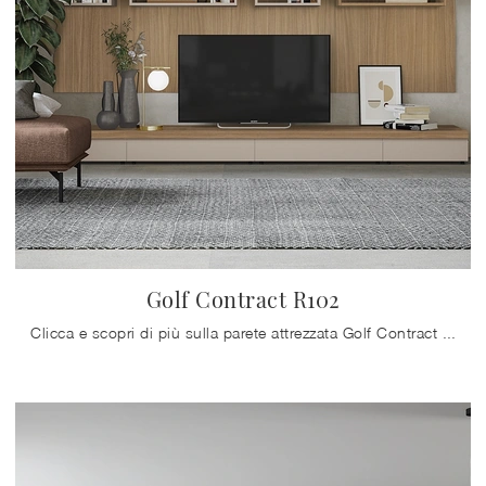
Golf Contract R102
Clicca e scopri di più sulla parete attrezzata Golf Contract R102 della marca Colombini Casa: è la soluzione dalle linee moderne ideale per te.