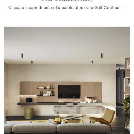
Clicca e scopri di più sulla parete attrezzata Golf Contract A103 della firma Colombini Casa: è la soluzione dalle linee moderne perfetta per te.