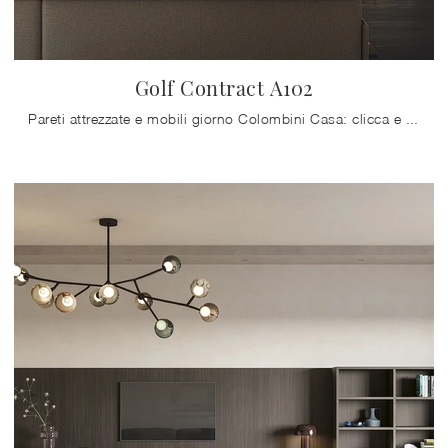
Golf Contract A102
Pareti attrezzate e mobili giorno Colombini Casa: clicca e scopri il modello Golf Contract A102 e potrai completare stanze moderne di ogni genere.