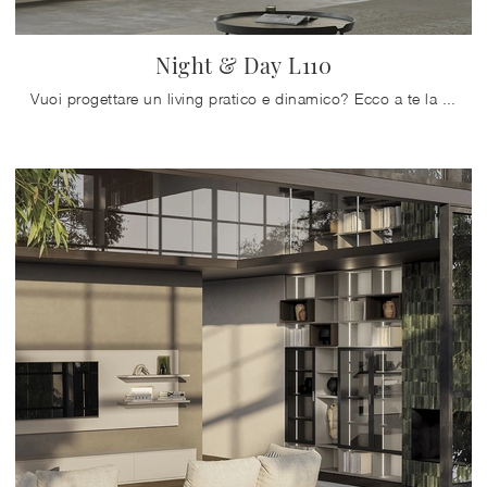
Night & Day L110
Vuoi progettare un living pratico e dinamico? Ecco a te la parete attrezzata Night & Day L110 Colombini Casa dalle linee decise moderne.