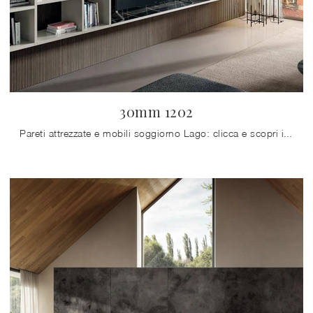
30mm 1202
Pareti attrezzate e mobili soggiorno Lago: clicca e scopri il modello 30mm 1202 e potrai completare stanze moderne di ogni tipo.