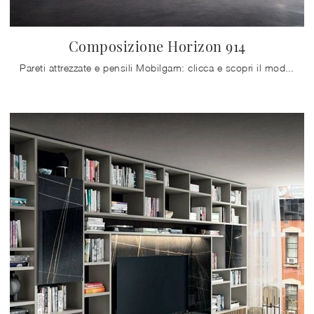
Composizione Horizon 914
Pareti attrezzate e pensili Mobilgam: clicca e scopri il modello Composizione Horizon 914 e potrai arricchire stanze moderne di ogni genere.