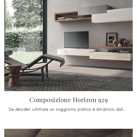
Composizione Horizon 929
Se desideri ultimare un soggiorno pratico e dinamico dalle linee moderne, ecco a te la parete attrezzata Composizione Horizon 929 Mobilgam.