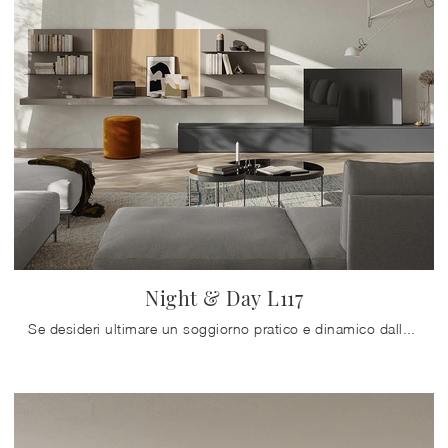
Night & Day L117
Se desideri ultimare un soggiorno pratico e dinamico dalle linee moderne, ti presentiamo la parete attrezzata Night & Day L117 Colombini Casa.