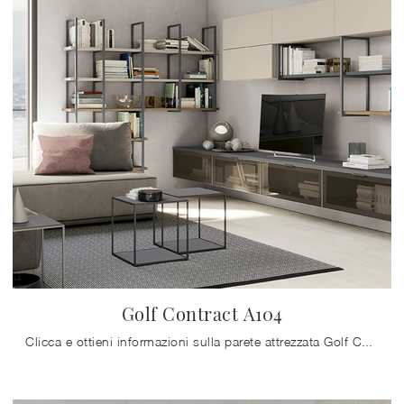
Golf Contract A104
Clicca e ottieni informazioni sulla parete attrezzata Golf Contract A104 dell'azienda Colombini Casa: è la soluzione dalle linee moderne ideale per ...