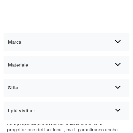
Marca
Materiale
Stile
1
2
3
4
5
....
10
Pareti attrezzate moderne
I più visti a :
I più preparati professionisti ti aiuteranno nella
progettazione dei tuoi locali, ma ti garantiranno anche