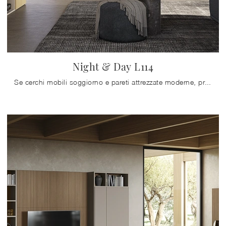
Night & Day L114
Se cerchi mobili soggiorno e pareti attrezzate moderne, prediligi il modello Night & Day L114 di Colombini Casa: clicca e scopri di più!