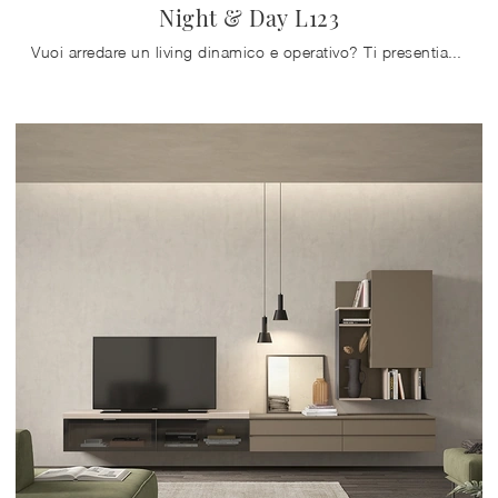
Night & Day L123
Vuoi arredare un living dinamico e operativo? Ti presentiamo la parete attrezzata Night & Day L123 Colombini Casa dalle forme decise moderne.