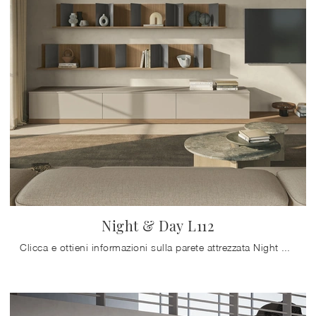
Night & Day L112
Clicca e ottieni informazioni sulla parete attrezzata Night & Day L112 dell'azienda Colombini Casa: è la soluzione dalle linee moderne ideale per te.