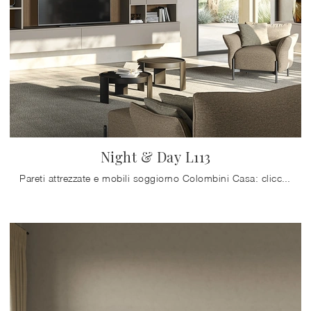
Night & Day L113
Pareti attrezzate e mobili soggiorno Colombini Casa: clicca e scopri il modello Night & Day L113 e potrai impreziosire stanze moderne di ogni genere.