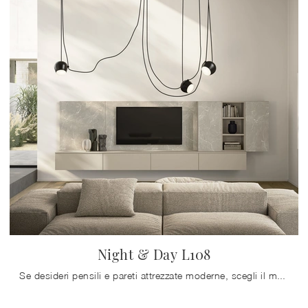
Night & Day L108
Se desideri pensili e pareti attrezzate moderne, scegli il modello Night & Day L108 di Colombini Casa: clicca e scopri di più!