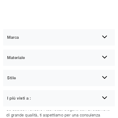
Marca
Materiale
Stile
1
2
3
4
5
6
Pareti attrezzate Giovinazzo
I più visti a :
Se desideri rendere i tuoi locali eleganti con arredamenti
di grande qualità, ti aspettiamo per una consulenza