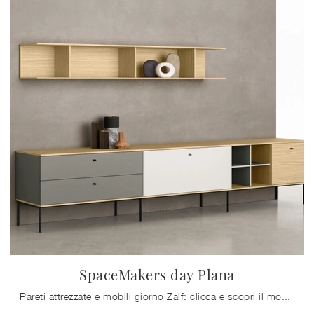
SpaceMakers day Plana
Pareti attrezzate e mobili giorno Zalf: clicca e scopri il modello SpaceMakers day Plana e potrai arricchire stanze moderne di ogni tipo.