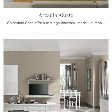
Arcadia AS022
Colombini Casa offre a catalogo innovativi modelli di mobili soggiorno, diversi per stile e conformazioni, texture e elementi: scopri nel nostro ...