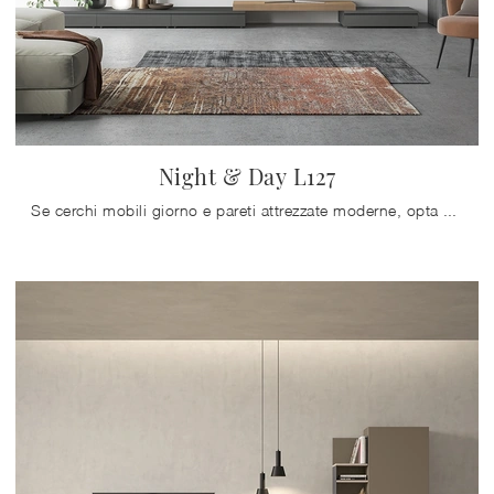
Night & Day L127
Se cerchi mobili giorno e pareti attrezzate moderne, opta per il modello Night & Day L127 di Colombini Casa: clicca e ottieni informazioni!