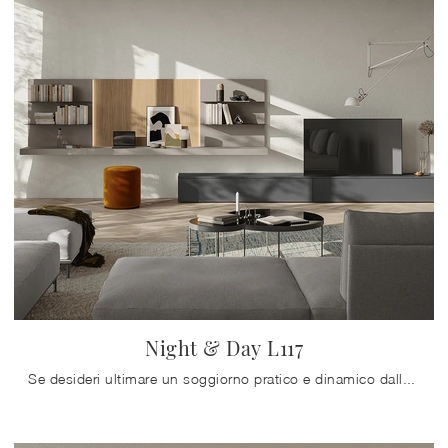
Night & Day L117
Se desideri ultimare un soggiorno pratico e dinamico dalle linee moderne, ti presentiamo la parete attrezzata Night & Day L117 Colombini Casa.