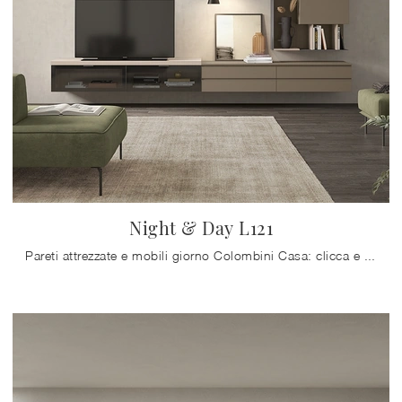
Night & Day L121
Pareti attrezzate e mobili giorno Colombini Casa: clicca e scopri il modello Night & Day L121 e potrai arricchire stanze moderne di ogni tipo.