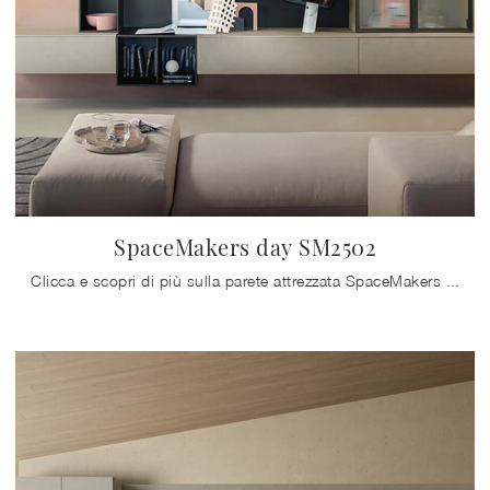
SpaceMakers day SM2502
Clicca e scopri di più sulla parete attrezzata SpaceMakers day SM2502 dell'azienda Zalf: è la soluzione dalle linee moderne perfetta per te.