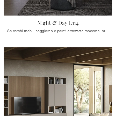
Night & Day L114
Se cerchi mobili soggiorno e pareti attrezzate moderne, prediligi il modello Night & Day L114 di Colombini Casa: clicca e scopri di più!