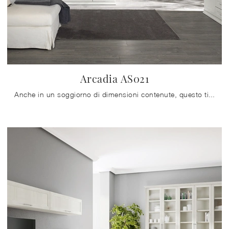
Arcadia AS021
Anche in un soggiorno di dimensioni contenute, questo tipo di arredo riesce a organizzare al meglio gli spazi valorizzando ogni angolo e assicurando ...