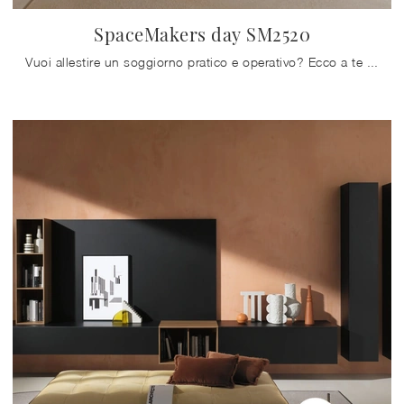
SpaceMakers day SM2520
Vuoi allestire un soggiorno pratico e operativo? Ecco a te la parete attrezzata SpaceMakers day SM2520 Zalf dalle linee decise moderne.