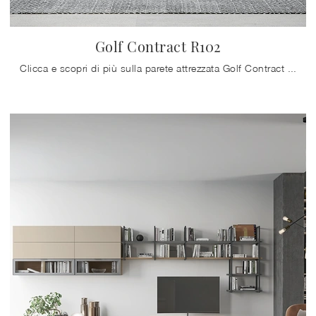
Golf Contract R102
Clicca e scopri di più sulla parete attrezzata Golf Contract R102 della marca Colombini Casa: è la soluzione dalle linee moderne ideale per te.