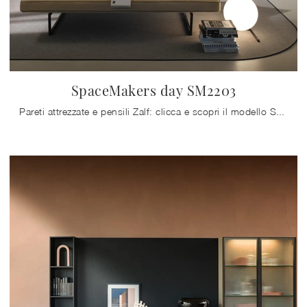
SpaceMakers day SM2203
Pareti attrezzate e pensili Zalf: clicca e scopri il modello SpaceMakers day SM2203 e potrai completare stanze moderne di ogni genere.