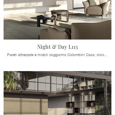
Night & Day L113
Pareti attrezzate e mobili soggiorno Colombini Casa: clicca e scopri il modello Night & Day L113 e potrai impreziosire stanze moderne di ogni genere.