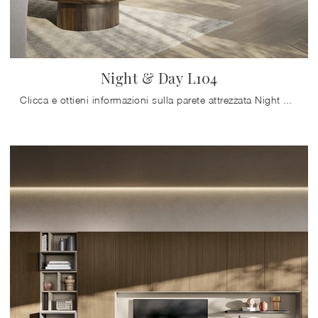
Night & Day L104
Clicca e ottieni informazioni sulla parete attrezzata Night & Day L104 della marca Colombini Casa: è la soluzione dalle linee moderne ideale per te.