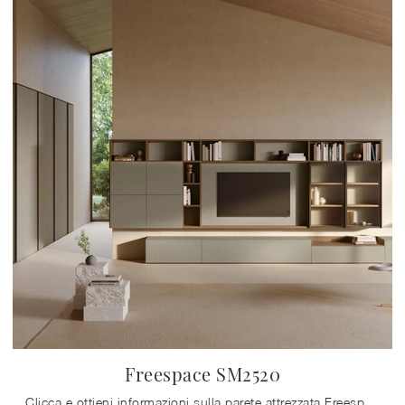
Freespace SM2520
Clicca e ottieni informazioni sulla parete attrezzata Freespace SM2520 della firma Zalf: è la soluzione dalle linee moderne perfetta per te.