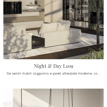
Night & Day L109
Se cerchi mobili soggiorno e pareti attrezzate moderne, scegli il modello Night & Day L109 di Colombini Casa: clicca e scopri di più!