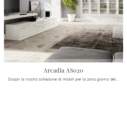
Arcadia AS020
Scopri la nostra collezione di mobili per la zona giorno dell'azienda Colombini Casa e potrai arredare la tua abitazione con uno stile unico e le ...