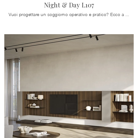
Night & Day L107
Vuoi progettare un soggiorno operativo e pratico? Ecco a te la parete attrezzata Night & Day L107 Colombini Casa dalle linee decise moderne.