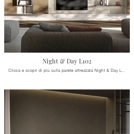
Night & Day L102
Clicca e scopri di più sulla parete attrezzata Night & Day L102 della marca Colombini Casa: è la soluzione dalle linee moderne perfetta per te.