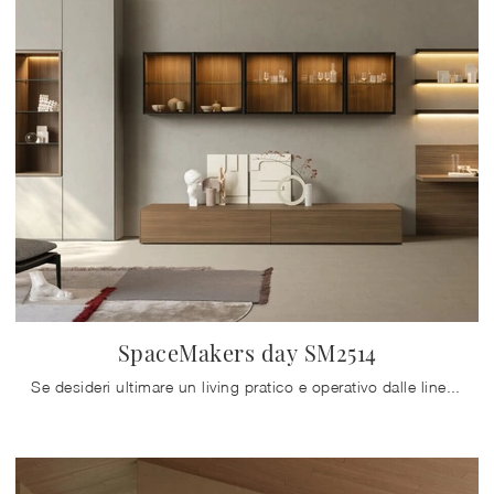
SpaceMakers day SM2514
Se desideri ultimare un living pratico e operativo dalle linee moderne, ti presentiamo la parete attrezzata SpaceMakers day SM2514 Zalf.