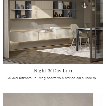
Night & Day L101
Se vuoi ultimare un living operativo e pratico dalle linee moderne, ti offriamo la parete attrezzata Night & Day L101 Colombini Casa.