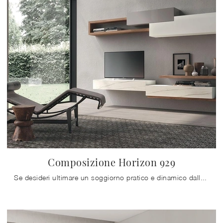
Composizione Horizon 929
Se desideri ultimare un soggiorno pratico e dinamico dalle linee moderne, ecco a te la parete attrezzata Composizione Horizon 929 Mobilgam.