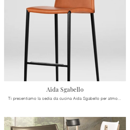
Aida Sgabello
Ti presentiamo la sedia da cucina Aida Sgabello per atmosfere moderne, tra le più esclusive Sedie sgabelli di Calligaris.