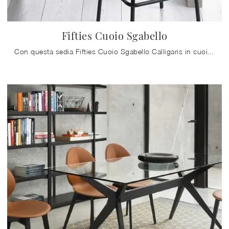
Fifties Cuoio Sgabello
Con questa sedia Fifties Cuoio Sgabello Calligaris in cuoio, una delle nostre sedute sgabelli moderne, potrai impreziosire i tuoi locali.