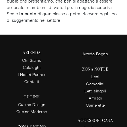
che presentiamo, che ben si adattano a essere
cuoio
collocate in ambienti di vario tipo. In negozio scoprirai
Sedie
di gran classe e potrai ricevere ogni tipo
in cuoio
di suggerimento nel settore.
AZIENDA
Arredo Bagno
Chi Siamo
Cataloghi
ZONA NOTTE
I Nostri Partner
Letti
Contatti
Comodini
Letti singoli
CUCINE
Armadi
Cucine Design
Camerette
Cucine Moderne
ACCESSORI CASA
ZONA GIORNO