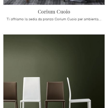
Corium Cuoio
Ti offriamo la sedia da pranzo Corium Cuoio per ambientazioni moderne, tra le più originali Sedie impilabili di Alf Da Frè.