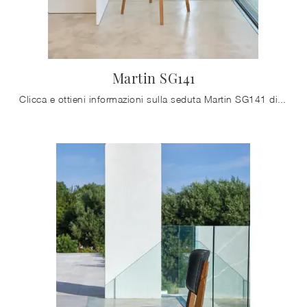
Martin SG141
Clicca e ottieni informazioni sulla seduta Martin SG141 di Friulsedie in cuoio: le più originali Sedie sgabelli moderne ti attendono.