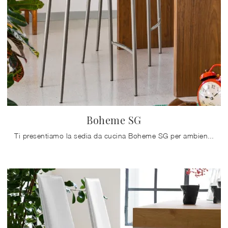
Boheme SG
Ti presentiamo la sedia da cucina Boheme SG per ambientazioni moderne, tra le più originali Sedie sgabelli di Connubia.