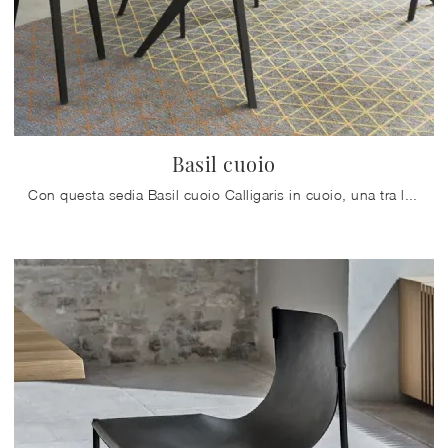
Basil cuoio
Con questa sedia Basil cuoio Calligaris in cuoio, una tra le nostre sedute fisse design, potrai completare i tuoi spazi.