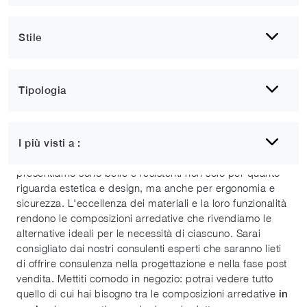
Stile
Tipologia
Sedie in cuoio
I più visti a :
Le composizioni arredative da non farti scappare che
presentiamo sono belle e resistenti non solo per quanto
riguarda estetica e design, ma anche per ergonomia e
sicurezza. L'eccellenza dei materiali e la loro funzionalità
rendono le composizioni arredative che rivendiamo le
alternative ideali per le necessità di ciascuno. Sarai
consigliato dai nostri consulenti esperti che saranno lieti
di offrire consulenza nella progettazione e nella fase post
vendita. Mettiti comodo in negozio: potrai vedere tutto
quello di cui hai bisogno tra le composizioni arredative
in