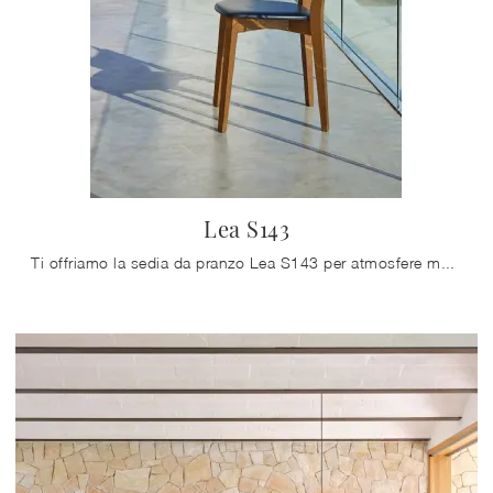
Lea S143
Ti offriamo la sedia da pranzo Lea S143 per atmosfere moderne, tra le più belle Sedie fisse di Friulsedie.