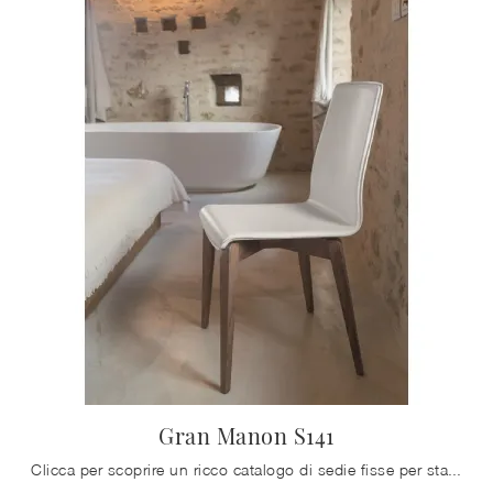
Gran Manon S141
Clicca per scoprire un ricco catalogo di sedie fisse per stanze moderne: il modello Gran Manon S141 di Friulsedie ti attende!