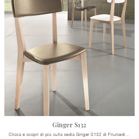
Ginger S132
Clicca e scopri di più sulla sedia Ginger S132 di Friulsedie in cuoio: le più originali Sedie fisse moderne ti attendono.