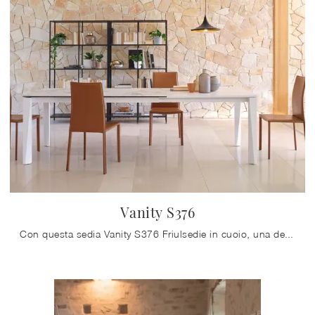
Vanity S376
Con questa sedia Vanity S376 Friulsedie in cuoio, una delle nostre sedute fisse moderne, potrai impreziosire i tuoi locali.