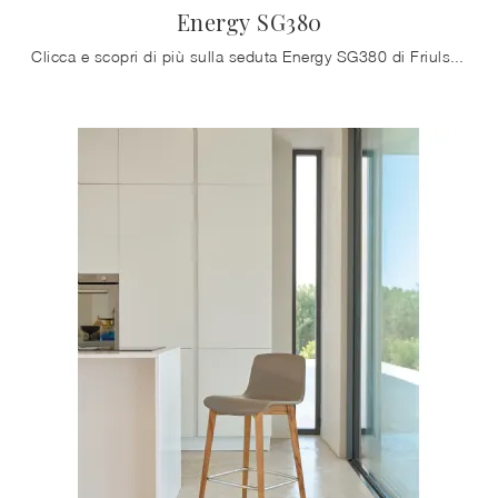
Energy SG380
Clicca e scopri di più sulla seduta Energy SG380 di Friulsedie in cuoio: le più belle Sedie sgabelli moderne ti aspettano.