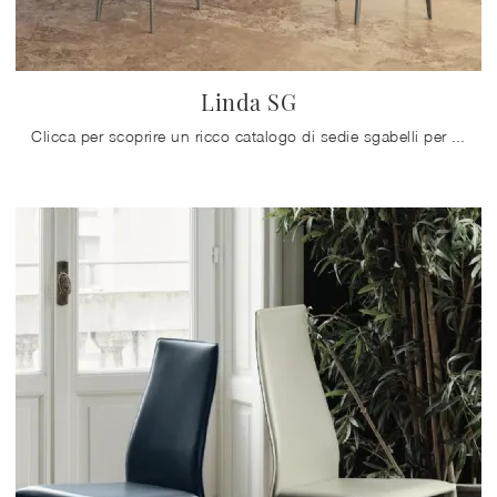
Linda SG
Clicca per scoprire un ricco catalogo di sedie sgabelli per stanze moderne: il modello Linda SG di Bontempi ti attende!