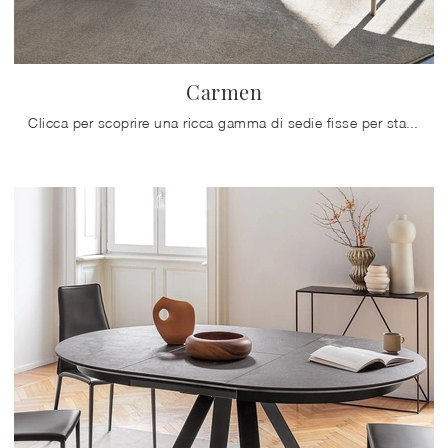
Carmen
Clicca per scoprire una ricca gamma di sedie fisse per stanze moderne: il modello Carmen di Calligaris ti sta aspettando!