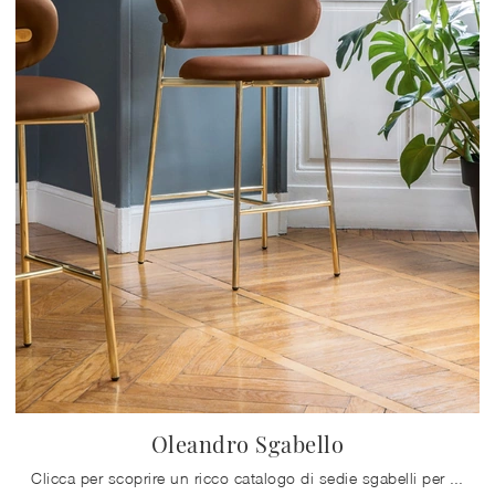
Oleandro Sgabello
Clicca per scoprire un ricco catalogo di sedie sgabelli per stanze design: il modello Oleandro Sgabello di Calligaris ti aspetta!