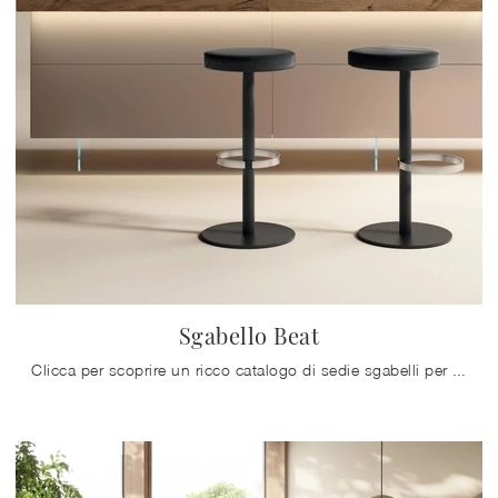
Sgabello Beat
Clicca per scoprire un ricco catalogo di sedie sgabelli per stanze moderne: il modello Sgabello Beat di Lago ti sta aspettando!