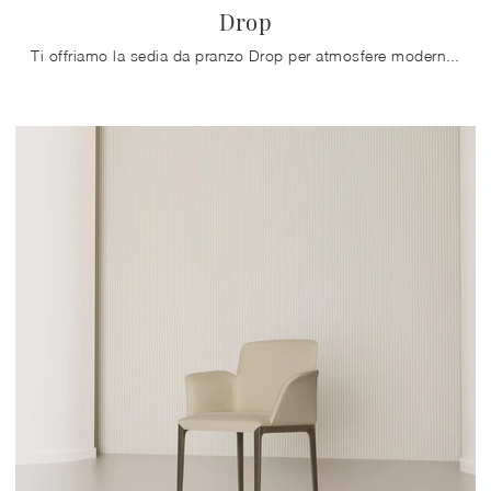
Drop
Ti offriamo la sedia da pranzo Drop per atmosfere moderne, tra le più belle Sedie fisse di Bontempi.