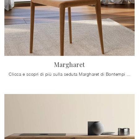
Margharet
Clicca e scopri di più sulla seduta Margharet di Bontempi in pelle: le più originali Sedie fisse moderne ti attendono.