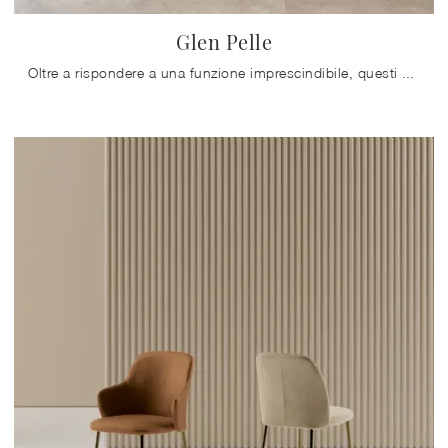
Glen Pelle
Oltre a rispondere a una funzione imprescindibile, questi mobili sono in grado di enfatizzare un locale anche monocorde e privo di accessori.