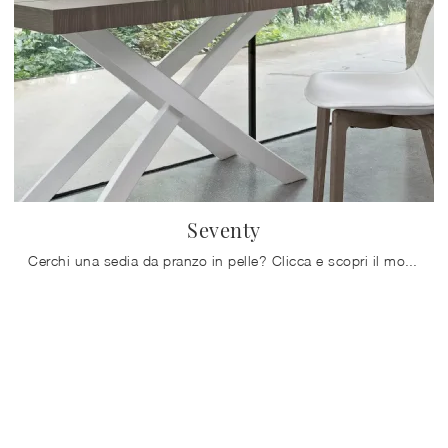
Seventy
Cerchi una sedia da pranzo in pelle? Clicca e scopri il modello Seventy di Bontempi per ultimare i tuoi locali perfettamente.