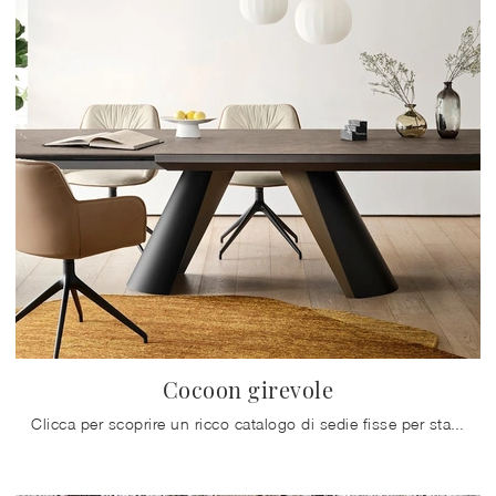
Cocoon girevole
Clicca per scoprire un ricco catalogo di sedie fisse per stanze moderne: il modello Cocoon girevole di Calligaris ti attende!