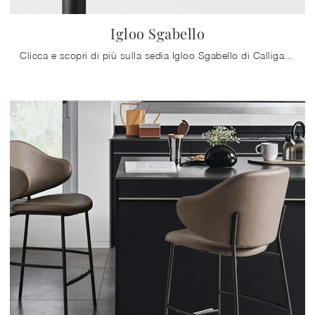
Igloo Sgabello
Clicca e scopri di più sulla sedia Igloo Sgabello di Calligaris in pelle: le più esclusive Sedie sgabelli design ti attendono.