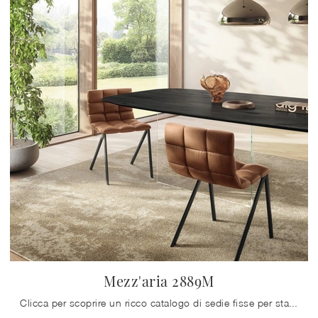
Mezz'aria 2889M
Clicca per scoprire un ricco catalogo di sedie fisse per stanze design: il modello Mezz'aria 2889M di Lago ti aspetta!