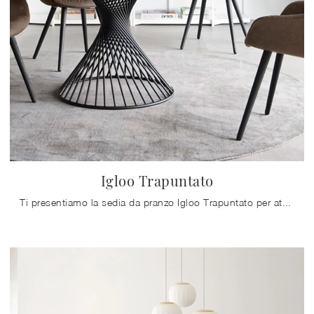
Igloo Trapuntato
Ti presentiamo la sedia da pranzo Igloo Trapuntato per atmosfere moderne, tra le più originali Sedie fisse di Calligaris.