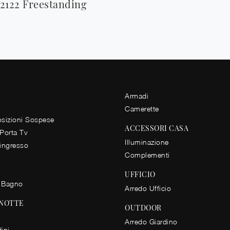
2122 Freestanding
Armadi
Camerette
izioni Sospese
ACCESSORI CASA
 Porta Tv
Illuminazione
 ingresso
Complementi
UFFICIO
 Bagno
Arredo Ufficio
 NOTTE
OUTDOOR
Arredo Giardino
ini