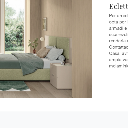
Eclet
Per arred
opta per l
armadi e 
scorrevol
renderla 
Contattac
Casa: avr
ampia var
melaminic