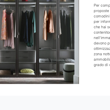
Per compl
proposte 
comodini 
per infor
che hai s
contenito
nell'imma
devono pr
ottimizza
zona nott
ammobilia
grado di