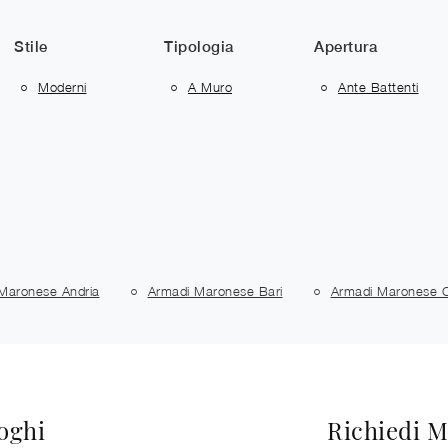
Stile
Tipologia
Apertura
Moderni
A Muro
Ante Battenti
Maronese Andria
Armadi Maronese Bari
Armadi Maronese C
loghi
Richiedi M