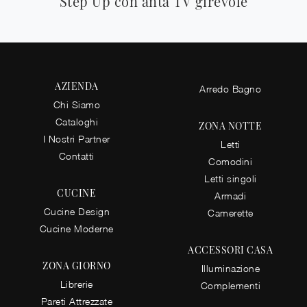
Step Up con anta TV girevole
AZIENDA
Arredo Bagno
Chi Siamo
Cataloghi
ZONA NOTTE
I Nostri Partner
Letti
Contatti
Comodini
Letti singoli
CUCINE
Armadi
Cucine Design
Camerette
Cucine Moderne
ACCESSORI CASA
ZONA GIORNO
Illuminazione
Librerie
Complementi
Pareti Attrezzate