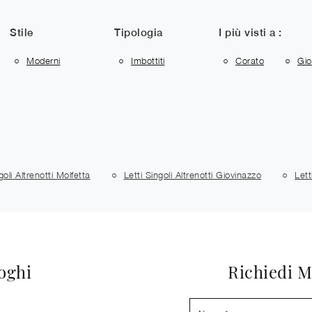
Stile
Tipologia
I più visti a :
Moderni
Imbottiti
Corato
Gio
goli Altrenotti Molfetta
Letti Singoli Altrenotti Giovinazzo
Lett
loghi
Richiedi M