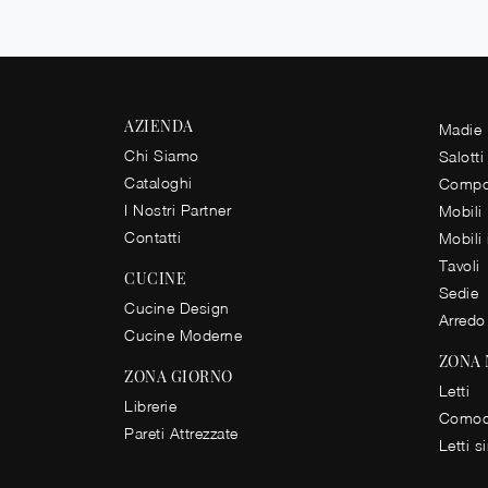
AZIENDA
Madie
Chi Siamo
Salotti
Cataloghi
Compos
I Nostri Partner
Mobili
Contatti
Mobili
Tavoli
CUCINE
Sedie
Cucine Design
Arredo
Cucine Moderne
ZONA
ZONA GIORNO
Letti
Librerie
Comod
Pareti Attrezzate
Letti s