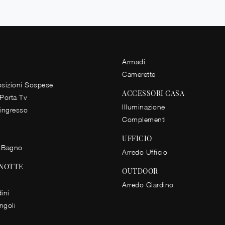
Armadi
Camerette
izioni Sospese
ACCESSORI CASA
 Porta Tv
Illuminazione
 ingresso
Complementi
UFFICIO
 Bagno
Arredo Ufficio
 NOTTE
OUTDOOR
Arredo Giardino
ini
ingoli