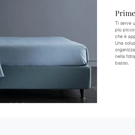
Prime
Ti serve 
più piccol
che è appa
Una soluz
organizza
nella foto
basso.