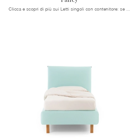
Clicca e scopri di più sui Letti singoli con contenitore: se cerchi modelli moderni, il modello Fancy Noctis fa per te.