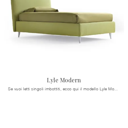
Lyle Modern
Se vuoi letti singoli imbottiti, ecco qui il modello Lyle Modern in tessuto per arricchire la stanza dei più piccoli.