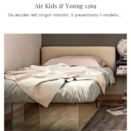
Air Kids & Young 1269
Se desideri letti singoli imbottiti, ti presentiamo il modello Air Kids & Young 1269 in tessuto per arricchire la stanza dei più piccoli.