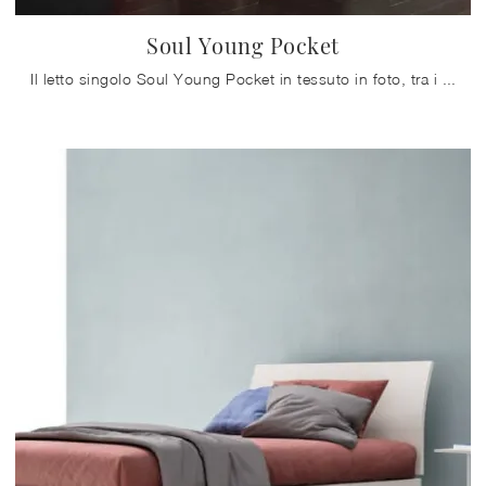
Soul Young Pocket
Il letto singolo Soul Young Pocket in tessuto in foto, tra i modelli imbottiti moderni di Altrenotti, è perfetto per garantire il riposo migliore.