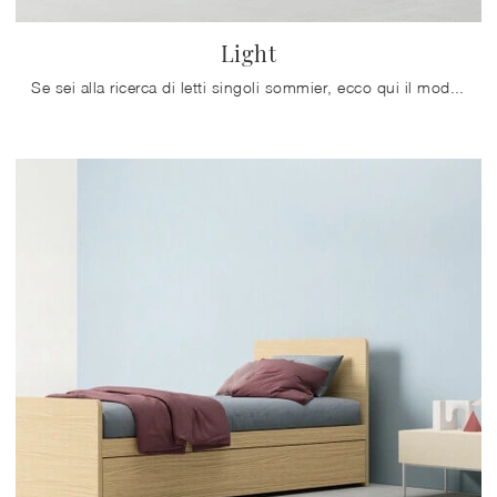
Light
Se sei alla ricerca di letti singoli sommier, ecco qui il modello Light in melaminico per impreziosire la cameretta.