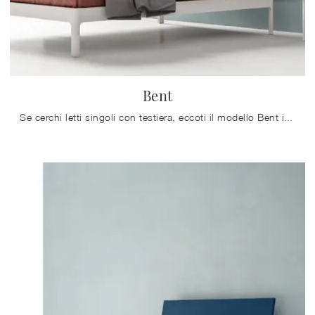
Bent
Se cerchi letti singoli con testiera, eccoti il modello Bent in melaminico per arricchire la stanza dei più piccoli.