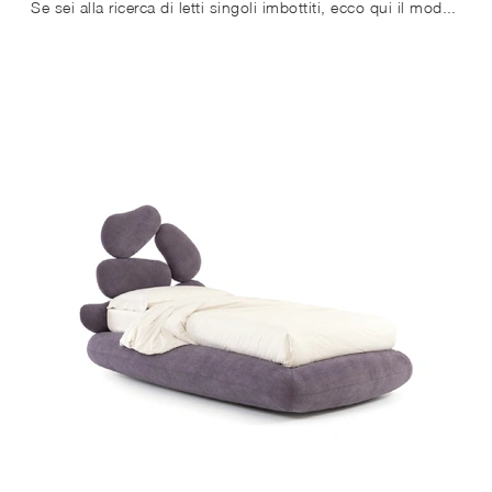
Se sei alla ricerca di letti singoli imbottiti, ecco qui il modello Space in tessuto per completare la stanza dei più piccoli.