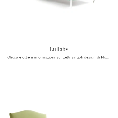
Lullaby
Clicca e ottieni informazioni sui Letti singoli design di Noctis! Il modello Lullaby in tessuto ti aspetta.