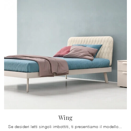
Wing
Se desideri letti singoli imbottiti, ti presentiamo il modello Wing in tessuto per impreziosire la camera dei più piccoli.