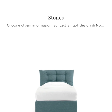
Stones
Clicca e ottieni informazioni sui Letti singoli design di Noctis! Il modello Stones in tessuto ti aspetta.