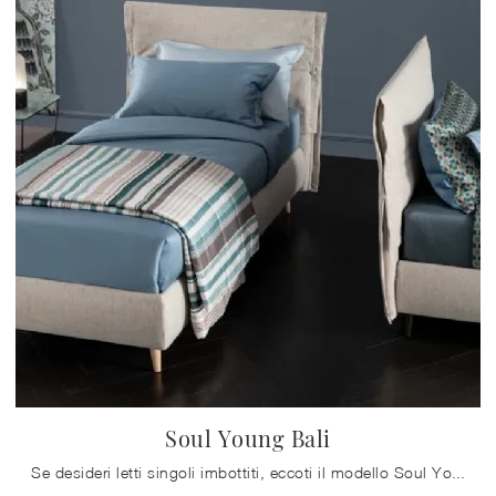
Soul Young Bali
Se desideri letti singoli imbottiti, eccoti il modello Soul Young Bali in tessuto per impreziosire la camera dei più piccoli.