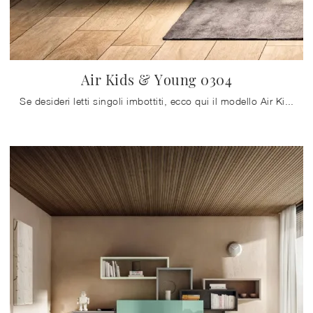
Air Kids & Young 0304
Se desideri letti singoli imbottiti, ecco qui il modello Air Kids & Young 0304 in tessuto per impreziosire la camera dei più piccoli.