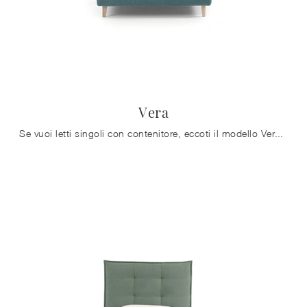
Vera
Se vuoi letti singoli con contenitore, eccoti il modello Vera in tessuto per arricchire la camera dei più piccoli.