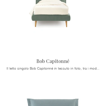
Bob Capitonné
Il letto singolo Bob Capitonné in tessuto in foto, tra i modelli imbottiti moderni di Noctis, è perfetto per garantire il sonno più profondo.