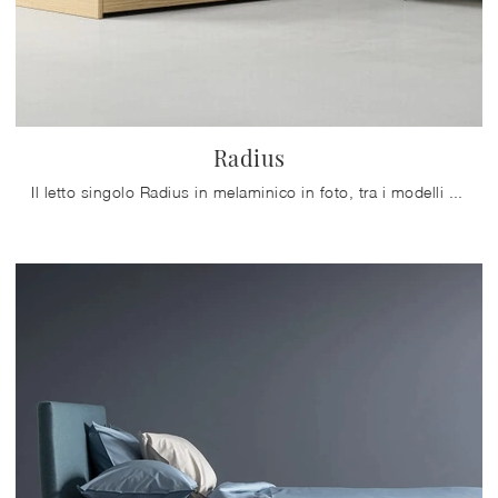
Radius
Il letto singolo Radius in melaminico in foto, tra i modelli con testiera moderni di Zalf, è pensato per garantire il sonno più profondo.