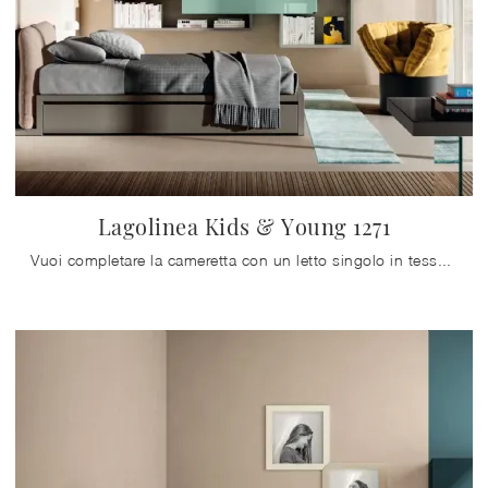
Lagolinea Kids & Young 1271
Vuoi completare la cameretta con un letto singolo in tessuto? Ti presentiamo il modello Lagolinea Kids & Young 1271 di Lago per spazi design.