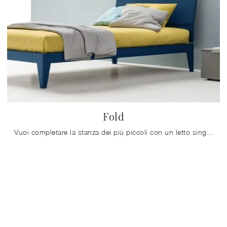
Fold
Vuoi completare la stanza dei più piccoli con un letto singolo in melaminico? Ecco qui il modello Fold di Zalf per spazi moderni.