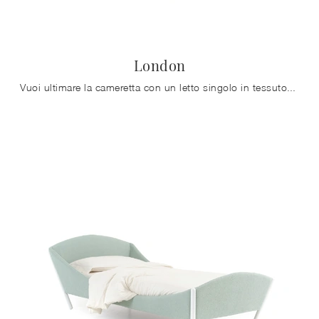
London
Vuoi ultimare la cameretta con un letto singolo in tessuto? Ecco qui il modello London di Noctis per spazi moderni.