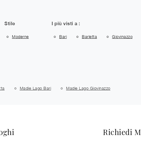
Stile
I più visti a :
Moderne
Bari
Barletta
Giovinazzo
tta
Madie Lago Bari
Madie Lago Giovinazzo
loghi
Richiedi M