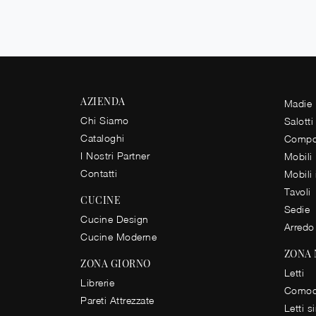
AZIENDA
Madie
Chi Siamo
Salotti
Cataloghi
Compos
I Nostri Partner
Mobili
Contatti
Mobili
Tavoli
CUCINE
Sedie
Cucine Design
Arredo
Cucine Moderne
ZONA
ZONA GIORNO
Letti
Librerie
Comod
Pareti Attrezzate
Letti s