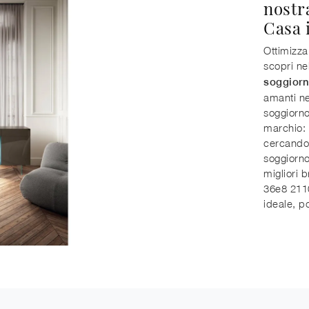
nostr
Casa 
Ottimizza
scopri n
soggior
amanti ne
soggiorno
marchio: 
cercando 
soggiorno
migliori 
36e8 2110
ideale, p